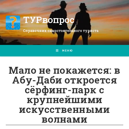
Перейти
к
содержимому
ТУРвопрос
Справочник самостоятельного туриста
МЕНЮ
Мало не покажется: в
Абу-Даби откроется
сёрфинг-парк с
крупнейшими
искусственными
волнами