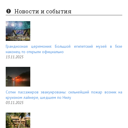
er
e
Новости и события
es
d
t
Грандиозная церемония: Большой египетский музей в Гизе
наконец-то открыли официально
13.11.2025
Сотни пассажиров эвакуированы: сильнейший пожар возник на
круизном лайнере, шедшем по Нилу
03.11.2025