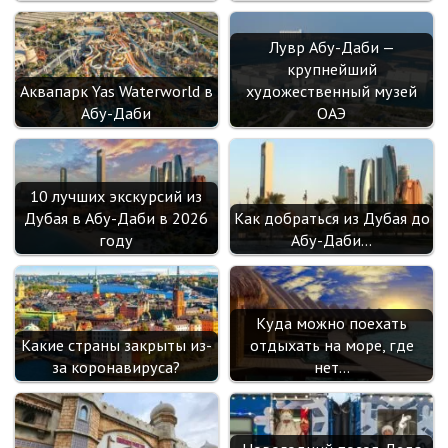
Лувр Абу-Даби —
крупнейший
Аквапарк Yas Waterworld в
художественный музей
Абу-Даби
ОАЭ
10 лучших экскурсий из
Дубая в Абу-Даби в 2026
Как добраться из Дубая до
году
Абу-Даби…
Куда можно поехать
Какие страны закрыты из-
отдыхать на море, где
за коронавируса?
нет…