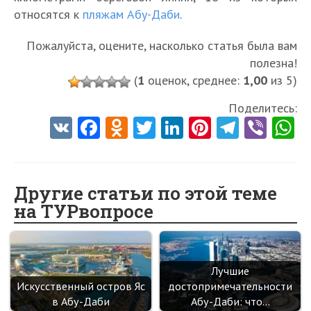
относятся к
пляжам Абу-Даби
.
Пожалуйста, оцените, насколько статья была вам
полезна!
(
1
оценок, среднее:
1,00
из 5)
Поделитесь:
V
Fa
O
T
Li
Pi
Te
Vi
K
ce
d
w
nk
nt
le
b
h
b
n
itt
e
er
gr
er
t
o
o
er
dI
es
a
Другие статьи по этой теме
на ТУРвопросе
o
kl
n
t
m
k
as
sn
Лучшие
ik
Искусственный остров Яс
достопримечательности
i
в Абу-Даби
Абу-Даби: что…