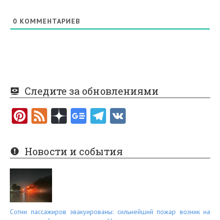
0
КОММЕНТАРИЕВ
Следите за обновлениями
Pi
F
nt
e
er
e
Новости и события
es
d
t
Сотни пассажиров эвакуированы: сильнейший пожар возник на