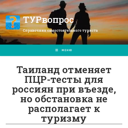
Перейти
к
содержимому
ТУРвопрос
Справочник самостоятельного туриста
МЕНЮ
Таиланд отменяет
ПЦР-тесты для
россиян при въезде,
но обстановка не
располагает к
туризму