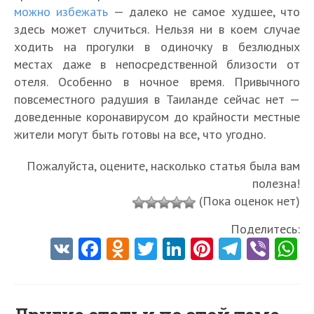
можно избежать
— далеко не самое худшее, что
здесь может случиться. Нельзя ни в коем случае
ходить на прогулки в одиночку в безлюдных
местах даже в непосредственной близости от
отеля. Особенно в ночное время. Привычного
повсеместного радушия в Таиланде сейчас нет —
доведенные коронавирусом до крайности местные
жители могут быть готовы на все, что угодно.
Пожалуйста, оцените, насколько статья была вам
полезна!
(Пока оценок нет)
Поделитесь:
V
Fa
O
T
Li
Pi
Te
Vi
K
ce
d
w
nk
nt
le
b
h
b
n
itt
e
er
gr
er
t