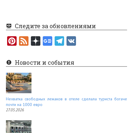
Следите за обновлениями
Pi
F
nt
e
er
e
Новости и события
es
d
t
Нехватка свободных лежаков в отеле сделала туриста богаче
почти на 1000 евро
27.05.2026