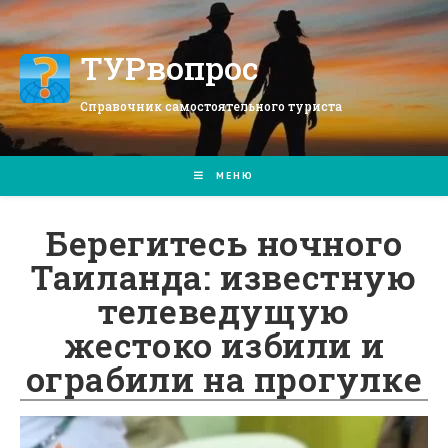
Перейти
к
содержимому
ТУРвопрос
Справочник самостоятельного туриста
МЕНЮ
Берегитесь ночного
Таиланда: известную
телеведущую
жестоко избили и
ограбили на прогулке