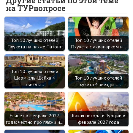
o
o
er
dI
es
a
Другие статьи по этой теме
на ТУРвопросе
o
kl
n
t
m
k
as
sn
ik
Топ 10 лучших отелей
Топ 10 лучших отелей
i
Пхукета на пляже Патонг
Пхукета с аквапарком и…
Топ 10 лучших отелей
Шарм-эль-Шейха 4
Топ 10 лучших отелей
звезды…
Пхукета 4 звезды с…
Египет в феврале 2027
Какая погода в Турции в
года: честно про пляжи и…
феврале 2027 года