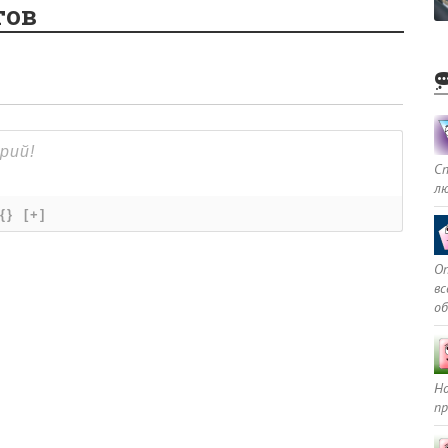
тов
С
л
{}
[+]
Оп
в
о
Но
пр