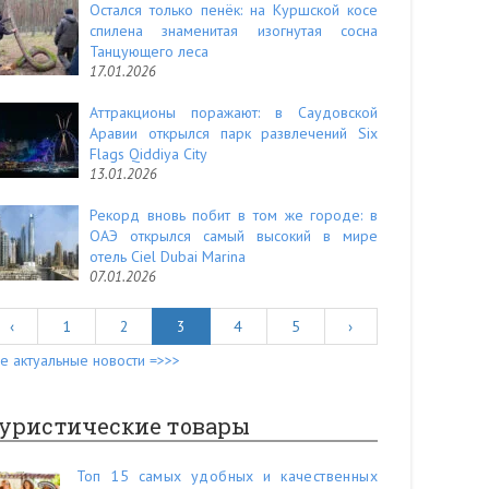
Остался только пенёк: на Куршской косе
спилена знаменитая изогнутая сосна
Танцующего леса
17.01.2026
Аттракционы поражают: в Саудовской
Аравии открылся парк развлечений Six
Flags Qiddiya City
13.01.2026
Рекорд вновь побит в том же городе: в
ОАЭ открылся самый высокий в мире
отель Ciel Dubai Marina
07.01.2026
‹
1
2
3
4
5
›
е актуальные новости =>>>
уристические товары
Топ 15 самых удобных и качественных