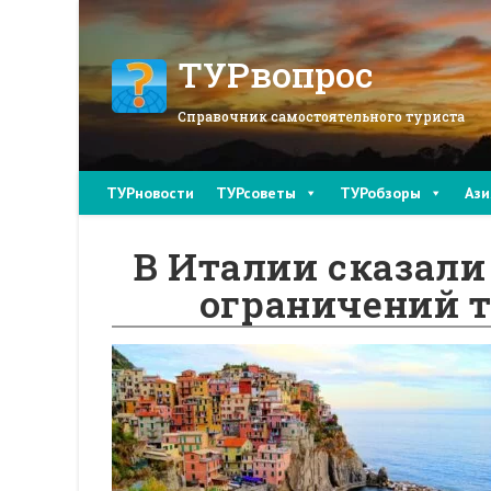
Перейти
к
содержимому
ТУРвопрос
Справочник самостоятельного туриста
ТУРновости
ТУРсоветы
ТУРобзоры
Ази
В Италии сказали
ограничений т