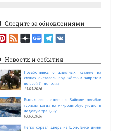
Следите за обновлениями
Pi
F
nt
e
er
e
Новости и события
es
d
t
Позаботились о животных: катание на
слонах оказалось под жёстким запретом
по всей Индонезии
13.03.2026
Выжил лишь один: на Байкале погибли
туристы, когда их микроавтобус угодил в
ледовую трещину
03.03.2026
Легко сорвал дверь: на Шри-Ланке дикий