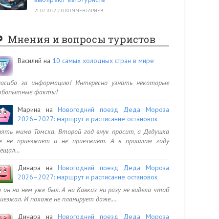
21.07.2022
/
0 КОММЕНТАРИЕВ
Мнения и вопросы туристов
Василий
на
10 самых холодных стран в мире
пасибо за информацию! Интересно узнать некоторые
юбопытные факты!
Марина
на
Новогодний поезд Деда Мороза
2026–2027: маршрут и расписание остановок
ять мимо Томска. Второй год внук просит, а Дедушка
се не приезжает и не приезжает. А в прошлом году
бещал…
Динара
на
Новогодний поезд Деда Мороза
2026–2027: маршрут и расписание остановок
 он на нем уже был. А на Кавказ ни разу не видела чтоб
иезжал. И похоже не планирует даже.…
Динара
на
Новогодний поезд Деда Мороза