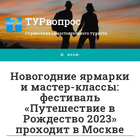
Перейти
к
содержимому
ТУРвопрос
Справочник самостоятельного туриста
МЕНЮ
Новогодние ярмарки
и мастер-классы:
фестиваль
«Путешествие в
Рождество 2023»
проходит в Москве