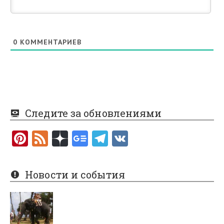
0
КОММЕНТАРИЕВ
Следите за обновлениями
Pi
F
nt
e
er
e
Новости и события
es
d
t