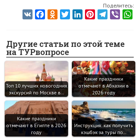
Поделитесь:
V
Fa
O
T
Li
Pi
Te
Vi
K
ce
d
w
nk
nt
le
b
h
b
n
itt
e
er
gr
er
t
o
o
er
dI
es
a
Другие статьи по этой теме
на ТУРвопросе
o
kl
n
t
m
k
as
sn
Какие праздники
ik
Топ 10 лучших новогодних
отмечают в Абхазии в
i
экскурсий по Москве в…
2026 году
Какие праздники
отмечают в Египте в 2026
Инструкция: как получить
году
кэшбэк за туры по…