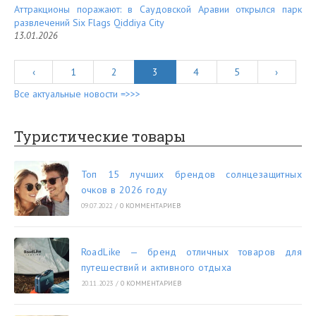
Аттракционы поражают: в Саудовской Аравии открылся парк
развлечений Six Flags Qiddiya City
13.01.2026
‹
1
2
3
4
5
›
Все актуальные новости =>>>
Туристические товары
Топ 15 лучших брендов солнцезащитных
очков в 2026 году
09.07.2022
/
0 КОММЕНТАРИЕВ
RoadLike — бренд отличных товаров для
путешествий и активного отдыха
20.11.2023
/
0 КОММЕНТАРИЕВ