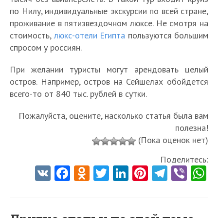
по Нилу, индивидуальные экскурсии по всей стране,
проживание в пятизвездочном люксе. Не смотря на
стоимость,
люкс-отели Египта
пользуются большим
спросом у россиян.
При желании туристы могут арендовать целый
остров. Например, остров на Сейшелах обойдется
всего-то от 840 тыс. рублей в сутки.
Пожалуйста, оцените, насколько статья была вам
полезна!
(Пока оценок нет)
Поделитесь:
V
Fa
O
T
Li
Pi
Te
Vi
K
ce
d
w
nk
nt
le
b
h
b
n
itt
e
er
gr
er
t