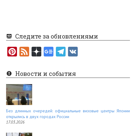
Следите за обновлениями
Pi
F
nt
e
er
e
Новости и события
es
d
t
Без длинных очередей: официальные визовые центры Японии
открылись в двух городах России
17.03.2026