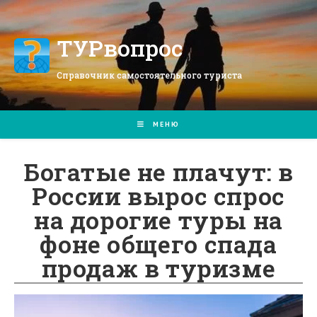
Перейти
к
содержимому
ТУРвопрос
Справочник самостоятельного туриста
МЕНЮ
Богатые не плачут: в
России вырос спрос
на дорогие туры на
фоне общего спада
продаж в туризме