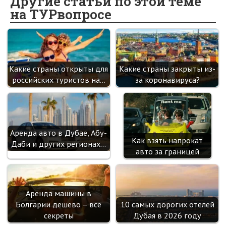
o
o
er
dI
es
a
Другие статьи по этой теме
на ТУРвопросе
o
kl
n
t
m
k
as
sn
ik
Какие страны открыты для
Какие страны закрыты из-
i
российских туристов на…
за коронавируса?
Аренда авто в Дубае, Абу-
Как взять напрокат
Даби и других регионах…
авто за границей
Аренда машины в
Болгарии дешево – все
10 самых дорогих отелей
секреты
Дубая в 2026 году