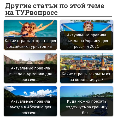
o
o
er
dI
es
a
Другие статьи по этой теме
на ТУРвопросе
o
kl
n
t
m
k
as
sn
Актуальные правила
ik
Какие страны открыты для
въезда на Украину для
i
российских туристов на…
россиян 2021
Актуальные правила
въезда в Армению для
Какие страны закрыты из-
россиян…
за коронавируса?
Актуальные правила
Куда можно поехать
въезда в Абхазию для
отдохнуть за границу
россиян…
без…