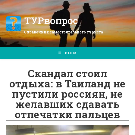
Перейти
к
содержимому
ТУРвопрос
Справочник самостоятельного туриста
МЕНЮ
Скандал стоил
отдыха: в Таиланд не
пустили россиян, не
желавших сдавать
отпечатки пальцев