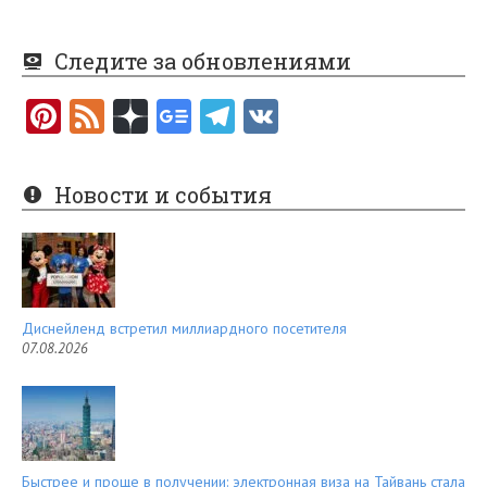
Следите за обновлениями
Pi
F
nt
e
er
e
Новости и события
es
d
t
Диснейленд встретил миллиардного посетителя
07.08.2026
Быстрее и проще в получении: электронная виза на Тайвань стала