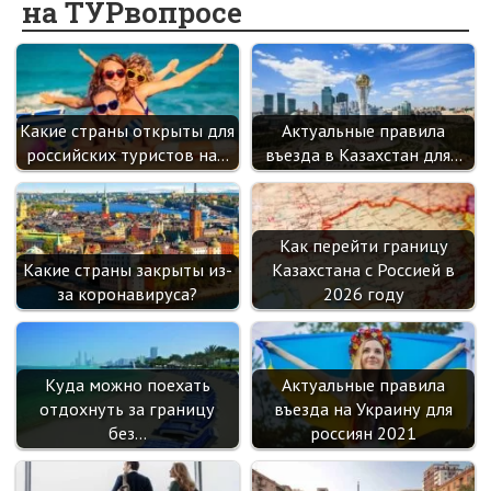
на ТУРвопросе
o
kl
n
t
m
k
as
sn
ik
Какие страны открыты для
Актуальные правила
i
российских туристов на…
въезда в Казахстан для…
Как перейти границу
Какие страны закрыты из-
Казахстана с Россией в
за коронавируса?
2026 году
Куда можно поехать
Актуальные правила
отдохнуть за границу
въезда на Украину для
без…
россиян 2021