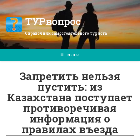
Перейти
к
содержимому
ТУРвопрос
Справочник самостоятельного туриста
МЕНЮ
Запретить нельзя
пустить: из
Казахстана поступает
противоречивая
информация о
правилах въезда