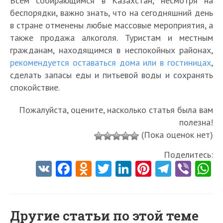
Всем собирающимся в Казахстан, несмотря на
беспорядки, важно знать, что на сегодняшний день
в стране отменены любые массовые мероприятия, а
также продажа алкоголя. Туристам и местным
гражданам, находящимся в неспокойных районах,
рекомендуется оставаться дома или в гостиницах
,
сделать запасы еды и питьевой воды и сохранять
спокойствие.
Пожалуйста, оцените, насколько статья была вам
полезна!
(Пока оценок нет)
Поделитесь:
V
Fa
O
T
Li
Pi
Te
Vi
K
ce
d
w
nk
nt
le
b
h
b
n
itt
e
er
gr
er
t
o
o
er
dI
es
a
Другие статьи по этой теме