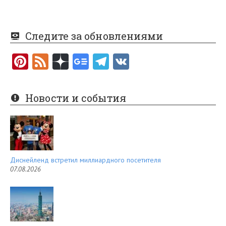
Следите за обновлениями
Pi
F
nt
e
er
e
Новости и события
es
d
t
Диснейленд встретил миллиардного посетителя
07.08.2026