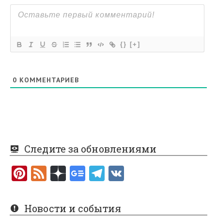
{}
[+]
0
КОММЕНТАРИЕВ
Следите за обновлениями
Pi
F
nt
e
er
e
Новости и события