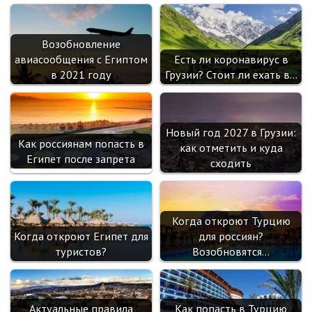
Возобновление
авиасообщения с Египтом
Есть ли коронавирус в
в 2021 году
Грузии? Стоит ли ехать в…
Новый год 2027 в Грузии:
Как россиянам попасть в
как отметить и куда
Египет после запрета
сходить
Когда откроют Турцию
Когда откроют Египет для
для россиян?
туристов?
Возобновятся…
Актуальные правила
Как попасть в Турцию