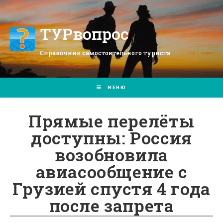
Перейти
к
содержимому
ТУРвопрос
Справочник самостоятельного туриста
МЕНЮ
Прямые перелёты
доступны: Россия
возобновила
авиасообщение с
Грузией спустя 4 года
после запрета