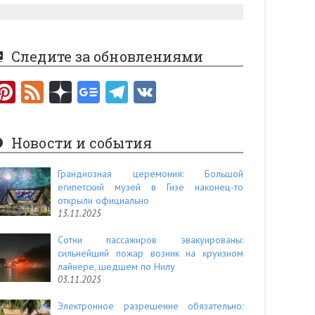
Следите за обновлениями
Pi
F
nt
e
er
e
Новости и события
es
d
t
Грандиозная церемония: Большой
египетский музей в Гизе наконец-то
открыли официально
13.11.2025
Сотни пассажиров эвакуированы:
сильнейший пожар возник на круизном
лайнере, шедшем по Нилу
03.11.2025
Электронное разрешение обязательно: