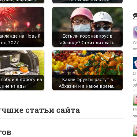
аиланде на Новый
Есть ли коронавирус в
год 2027
Тайланде? Стоит ли ехать…
С
л
Оп
с собой в дорогу на
Какие фрукты растут в
в
о
ине из еды
Абхазии и в какое время…
учшие статьи сайта
Но
пр
тов