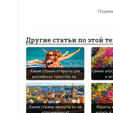
Подели
Другие статьи по этой т
Какие страны открыты для
Самые вку
российских туристов на…
и э
Какие страны закрыты из-за
Фрукты 
коронавируса?
купить в