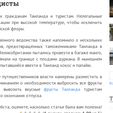
дисты
к гражданам Таиланда и туристам. Нелегальные
ации при высокой температуре, чтобы исключить
йской флоры.
венного ведомства также напомнило о нескольких
ов, предотвращённых таможенниками Таиланда в
еликобритании пытались провезти в багаже манго,
ймали на границе с плодами дуриана. В нынешнем
 пытавшийся ввезти в Таиланд кокос и папайю.
 путешественников власти намерены разместить в
оминанием о необходимости выбросить все фрукты
Вс
т вывозить вкусные
фрукты Таиланда
туристам
до окончания отпуска.
Т
ста, оцените, насколько статья была вам полезна!