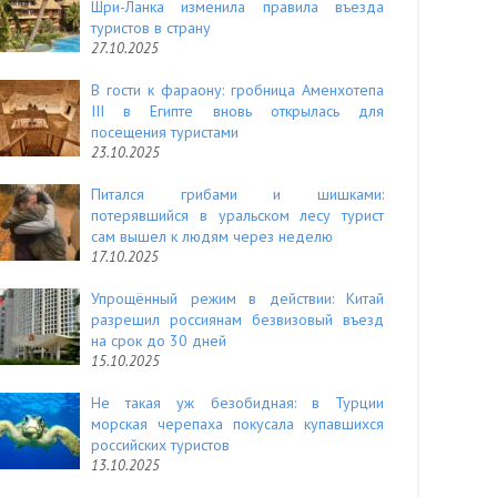
Шри-Ланка изменила правила въезда
туристов в страну
27.10.2025
В гости к фараону: гробница Аменхотепа
III в Египте вновь открылась для
посещения туристами
23.10.2025
Питался грибами и шишками:
потерявшийся в уральском лесу турист
сам вышел к людям через неделю
17.10.2025
Упрощённый режим в действии: Китай
разрешил россиянам безвизовый въезд
на срок до 30 дней
15.10.2025
Не такая уж безобидная: в Турции
морская черепаха покусала купавшихся
российских туристов
13.10.2025