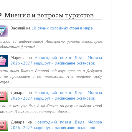
Мнения и вопросы туристов
Василий
на
10 самых холодных стран в мире
пасибо за информацию! Интересно узнать некоторые
юбопытные факты!
Марина
на
Новогодний поезд Деда Мороза
2026–2027: маршрут и расписание остановок
ять мимо Томска. Второй год внук просит, а Дедушка
се не приезжает и не приезжает. А в прошлом году
бещал…
Динара
на
Новогодний поезд Деда Мороза
2026–2027: маршрут и расписание остановок
 он на нем уже был. А на Кавказ ни разу не видела чтоб
иезжал. И похоже не планирует даже.…
Динара
на
Новогодний поезд Деда Мороза
2026–2027: маршрут и расписание остановок