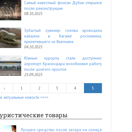
Самый известный фонтан Дубая открылся
после реконструкции
08.10.2025
Зубастый сувенир: голова крокодила
найдена в багаже россиянина,
прилетевшего из Вьетнама
04.10.2025
Южные курорты стали доступнее:
аэропорт Краснодара возобновил работу
после долгого простоя
25.09.2025
‹
1
2
3
4
5
е актуальные новости =>>>
уристические товары
Лучшее средство после загара на солнце