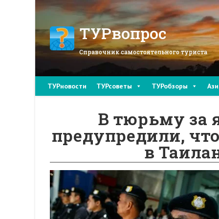
Перейти
к
содержимому
ТУРвопрос
Справочник самостоятельного туриста
ТУРновости
ТУРсоветы
ТУРобзоры
Ази
В тюрьму за 
предупредили, что
в Таила