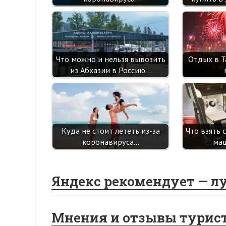
Что можно и нельзя вывозить
Отдых в Т
из Абхазии в Россию…
Куда не стоит лететь из-за
Что взять 
коронавируса…
маш
Яндекс рекомендует — л
Мнения и отзывы турис