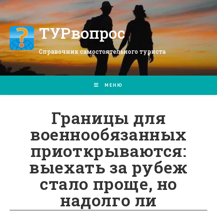
Перейти
к
содержимому
ТУРвопрос
Справочник самостоятельного туриста
МЕНЮ
Границы для
военнообязанных
приоткрываются:
выехать за рубеж
стало проще, но
надолго ли