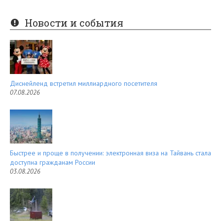
nt
e
er
e
Новости и события
es
d
t
Диснейленд встретил миллиардного посетителя
07.08.2026
Быстрее и проще в получении: электронная виза на Тайвань стала
доступна гражданам России
03.08.2026