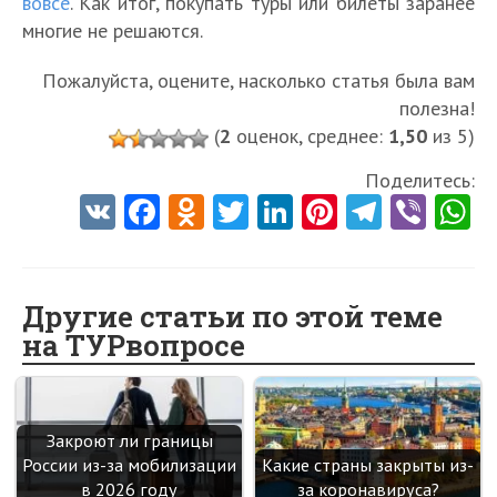
вовсе
. Как итог, покупать туры или билеты заранее
многие не решаются.
Пожалуйста, оцените, насколько статья была вам
полезна!
(
2
оценок, среднее:
1,50
из 5)
Поделитесь:
V
Fa
O
T
Li
Pi
Te
Vi
K
ce
d
w
nk
nt
le
b
h
b
n
itt
e
er
gr
er
t
o
o
er
dI
es
a
Другие статьи по этой теме
на ТУРвопросе
o
kl
n
t
m
k
as
sn
Закроют ли границы
ik
России из-за мобилизации
Какие страны закрыты из-
i
в 2026 году
за коронавируса?