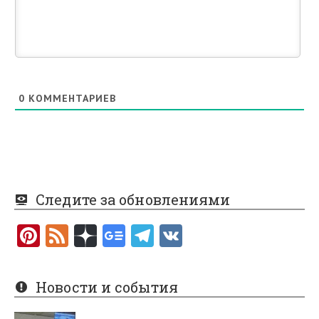
0
КОММЕНТАРИЕВ
Следите за обновлениями
Pi
F
nt
e
er
e
Новости и события
es
d