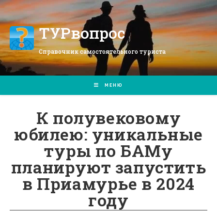
Перейти
к
содержимому
ТУРвопрос
Справочник самостоятельного туриста
МЕНЮ
К полувековому
юбилею: уникальные
туры по БАМу
планируют запустить
в Приамурье в 2024
году