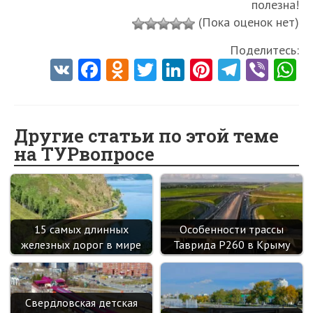
полезна!
(Пока оценок нет)
Поделитесь:
V
Fa
O
T
Li
Pi
Te
Vi
K
ce
d
w
nk
nt
le
b
h
b
n
itt
e
er
gr
er
t
o
o
er
dI
es
a
Другие статьи по этой теме
на ТУРвопросе
o
kl
n
t
m
k
as
sn
ik
15 самых длинных
Особенности трассы
i
железных дорог в мире
Таврида Р260 в Крыму
Свердловская детская