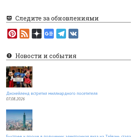
Следите за обновлениями
Pi
F
nt
e
er
e
Новости и события
es
d
t
Диснейленд встретил миллиардного посетителя
07.08.2026
Быстрее и проще в получении: электронная виза на Тайвань стала