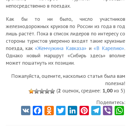
непосредственно в поездах.
Как бы то ни было, число участников
железнодорожных круизов по России из года в год
лишь растёт. Пока в список лидеров по интересу со
стороны туристов уверенно входят такие круизные
поезда, как
«Жемчужина Кавказа»
и
«В Карелию»
.
Однако новый маршрут «Сибирь здесь» вполне
может пошатнуть их позиции.
Пожалуйста, оцените, насколько статья была вам
полезна!
(
2
оценок, среднее:
1,00
из 5)
Поделитесь:
V
Fa
O
T
Li
Pi
Te
Vi
K
ce
d
w
nk
nt
le
b
h
b
n
itt
e
er
gr
er
t