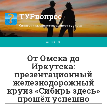
Перейти
к
содержимому
ТУРвопрос
Справочник самостоятельного туриста
МЕНЮ
От Омска до
Иркутска:
презентационный
железнодорожный
круиз «Сибирь здесь»
прошёл успешно