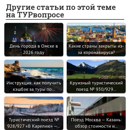
o
o
er
dI
es
a
Другие статьи по этой теме
на ТУРвопросе
o
kl
n
t
m
k
as
sn
ik
День города в Омске в
Какие страны закрыты из-
i
2026 году
за коронавируса?
Инструкция: как получить
Круизный туристический
кэшбэк за туры по…
поезд № 930/929…
Туристический поезд №
Поезд Москва — Казань:
928/927 «В Карелию» —…
обзор стоимости и…