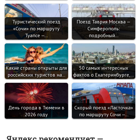
Туристический поезд
Поезд Таврия Москва —
«Сочи» по маршруту
Симферополь:
Туапсе —…
подробный…
Какие страны открыты для
50 самых интересных
российских туристов на…
фактов о Екатеринбурге,…
День города в Тюмени в
Скорый поезд «Ласточка»
2026 году
по маршруту Сочи —…
Яндекс рекомендует —