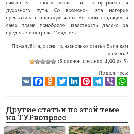
символом просветления и непрерывности
духовного пути. Со временем эта история
превратилась в важную часть местной традиции, а
само пламя приобрело известность далеко за
пределами острова Миядзима.
Пожалуйста, оцените, насколько статья была вам
полезна!
(
5
оценок, среднее:
1,00
из 5)
Поделитесь:
V
Fa
O
T
Li
Pi
Te
Vi
K
ce
d
w
nk
nt
le
b
h
b
n
itt
e
er
gr
er
t
o
o
er
dI
es
a
Другие статьи по этой теме
на ТУРвопросе
o
kl
n
t
m
k
as