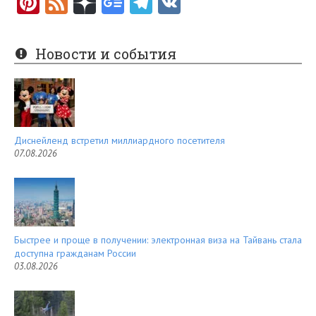
Pi
F
nt
e
er
e
Новости и события
es
d
t
Диснейленд встретил миллиардного посетителя
07.08.2026
Быстрее и проще в получении: электронная виза на Тайвань стала
доступна гражданам России
03.08.2026