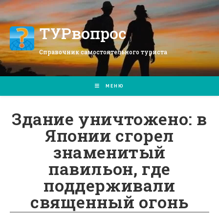
Перейти
к
содержимому
ТУРвопрос
Справочник самостоятельного туриста
МЕНЮ
Здание уничтожено: в
Японии сгорел
знаменитый
павильон, где
поддерживали
священный огонь