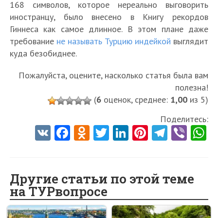
168 символов, которое нереально выговорить
иностранцу, было внесено в Книгу рекордов
Гиннеса как самое длинное. В этом плане даже
требование
не называть Турцию индейкой
выглядит
куда безобиднее.
Пожалуйста, оцените, насколько статья была вам
полезна!
(
6
оценок, среднее:
1,00
из 5)
Поделитесь:
V
Fa
O
T
Li
Pi
Te
Vi
K
ce
d
w
nk
nt
le
b
h
b
n
itt
e
er
gr
er
t
o
o
er
dI
es
a
Другие статьи по этой теме
на ТУРвопросе
o
kl
n
t
m
k
as