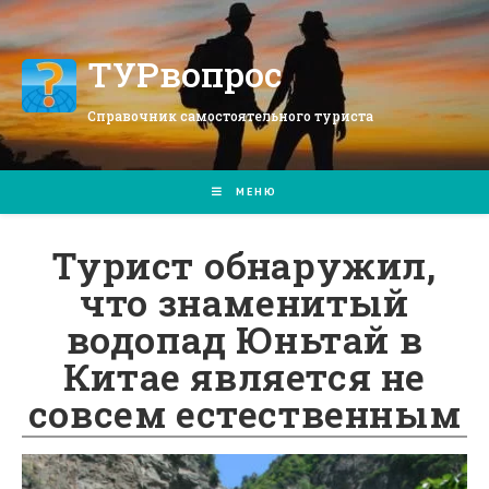
Перейти
к
содержимому
ТУРвопрос
Справочник самостоятельного туриста
МЕНЮ
Турист обнаружил,
что знаменитый
водопад Юньтай в
Китае является не
совсем естественным