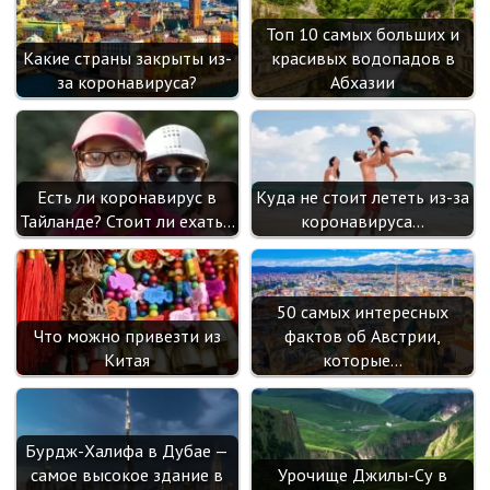
sn
Топ 10 самых больших и
ik
Какие страны закрыты из-
красивых водопадов в
i
за коронавируса?
Абхазии
Есть ли коронавирус в
Куда не стоит лететь из-за
Тайланде? Стоит ли ехать…
коронавируса…
50 самых интересных
Что можно привезти из
фактов об Австрии,
Китая
которые…
Бурдж-Халифа в Дубае —
самое высокое здание в
Урочище Джилы-Су в