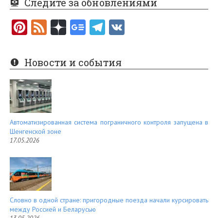
Следите за обновлениями
Pi
F
nt
e
er
e
Новости и события
es
d
t
Автоматизированная система пограничного контроля запущена в
Шенгенской зоне
17.05.2026
Словно в одной стране: пригородные поезда начали курсировать
между Россией и Беларусью