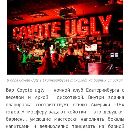
В баре Coyote Ugly в Екатеринбурге танцуют на барных стойках.
Бар Coyote ugly — ночной клуб Екатеринбурга с
веселой и яркой дискотекой. Внутри здания
планировка соответствует стилю Америки 50-х
годов. Атмосферу задают койотки — это девушки-
бармены, умеющие мастерски наполнять бокалы
напитками и великолепно танцевать на барной