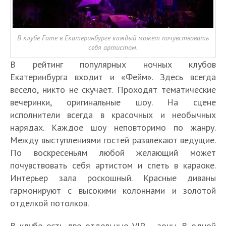
В клубе Fame в Екатеринбурге каждый может почувствовать
себя артистом.
В рейтинг популярных ночных клубов
Екатеринбурга входит и «Фейм». Здесь всегда
весело, никто не скучает. Проходят тематические
вечеринки, оригинальные шоу. На сцене
исполнители всегда в красочных и необычных
нарядах. Каждое шоу неповторимо по жанру.
Между выступлениями гостей развлекают ведущие.
По воскресеньям любой желающий может
почувствовать себя артистом и спеть в караоке.
Интерьер зала роскошный. Красные диваны
гармонируют с высокими колоннами и золотой
отделкой потолков.
В клубе есть две отдельные VIP – зоны. В одной