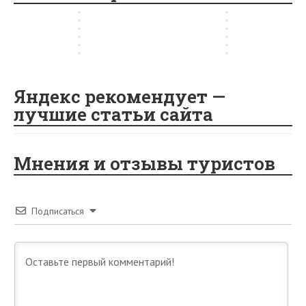
…
…
о
е
2
р
…
…
,
k
as
г
о
т
…
…
0
г
…
е
д
в
sn
…
е
у
…
ik
i
Яндекс рекомендует —
лучшие статьи сайта
Мнения и отзывы туристов
Подписаться