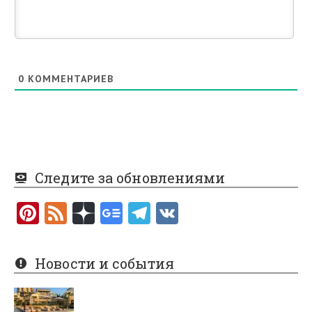
0
КОММЕНТАРИЕВ
Следите за обновлениями
Pi
F
nt
e
er
e
Новости и события
es
d
t