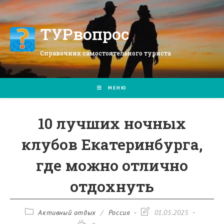
Перейти
к
содержимому
ТУРвопрос
Справочник самостоятельного туриста
МЕНЮ
10 лучших ночных
клубов Екатеринбурга,
где можно отлично
отдохнуть
Рубрика
Запись
Активный отдых
/
Россия
01.05.2025
записи:
изменена: