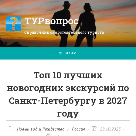
Перейти
к
содержимому
ТУРвопрос
Справочник самостоятельного туриста
МЕНЮ
Топ 10 лучших
новогодних экскурсий по
Санкт-Петербургу в 2027
году
Рубрика
Запись
Новый год и Рождество
/
Россия
28.10.2023
записи:
изменена: