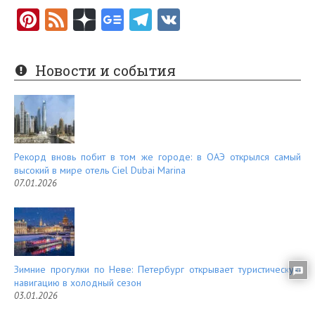
Pi
F
nt
e
er
e
Новости и события
es
d
t
Рекорд вновь побит в том же городе: в ОАЭ открылся самый
высокий в мире отель Ciel Dubai Marina
07.01.2026
Зимние прогулки по Неве: Петербург открывает туристическую
навигацию в холодный сезон
03.01.2026