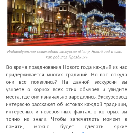
Н
Индивидуальная пешеходная экскурсия «Петр, Новый год и елки –
о
О
как родился Праздник»
в
т
о
Во время празднования Нового года каждый из нас
д
Т
Т
г
придерживается многих традиций. Но вот откуда
ы
о
о
о
они все появились? На данной экскурсии вы
х
п
п
Е
д
Е
узнаете о корнях всех этих обычаев и увидите
в
1
1
г
Д
н
г
К
С
5
0
места, где они изначально зародились. Экскурсовод
и
е
и
и
а
а
л
л
п
интересно расскажет об истоках каждой традиции,
н
й
п
к
н
у
у
е
К
интересных и невероятных фактах, о которых вы
ь
п
е
о
к
ч
ч
т
а
точно не знали. Чтобы запечатлеть момент в
г
о
т
т
т
ш
Б
ш
в
к
о
е
в
памяти, можно будет сделать яркие
м
-
и
е
и
ф
о
р
з
я
е