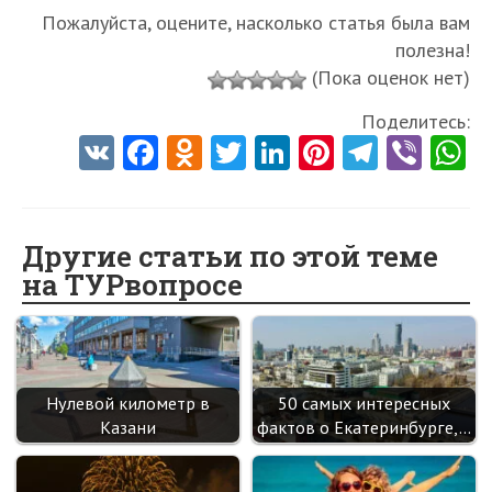
Пожалуйста, оцените, насколько статья была вам
полезна!
(Пока оценок нет)
Поделитесь:
V
Fa
O
T
Li
Pi
Te
Vi
K
ce
d
w
nk
nt
le
b
h
b
n
itt
e
er
gr
er
t
o
o
er
dI
es
a
Другие статьи по этой теме
на ТУРвопросе
o
kl
n
t
m
k
as
sn
ik
Нулевой километр в
50 самых интересных
i
Казани
фактов о Екатеринбурге,…