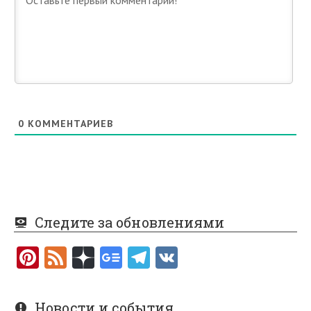
0
КОММЕНТАРИЕВ
Следите за обновлениями
Pi
F
nt
e
er
e
Новости и события