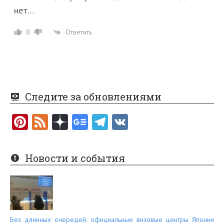
нет…
Ответить
0
Следите за обновлениями
Pi
F
nt
e
er
e
Новости и события
es
d
t
Без длинных очередей: официальные визовые центры Японии