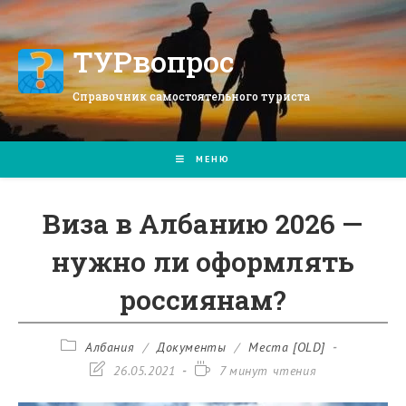
Перейти
к
содержимому
ТУРвопрос
Справочник самостоятельного туриста
МЕНЮ
Виза в Албанию 2026 —
нужно ли оформлять
россиянам?
Рубрика
Албания
/
Документы
/
Места [OLD]
записи:
Запись
Время
26.05.2021
7 минут чтения
изменена:
чтения: