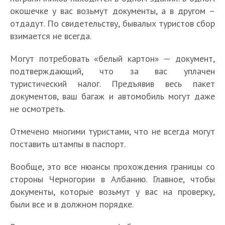
окошечке у вас возьмут документы, а в другом –
К
отдадут. По свидетельству, бывалых туристов сбор
а
К
взимается не всегда.
к
А
а
п
к
к
Могут потребовать «белый картон» — документ,
о
т
и
п
подтверждающий, что за вас уплачен
у
е
А
М
а
туристический налог. Предъявив весь пакет
а
М
с
к
о
с
документов, ваш багаж и автомобиль могут даже
л
е
К
т
т
ж
т
ь
д
у
не осмотреть.
К
р
у
н
К
ь
н
и
д
а
а
а
о
а
в
К
ы
ц
а
Отмечено многими туристами, что не всегда могут
к
н
л
л
к
з
о
е
и
м
в
поставить штампы в паспорт.
ы
ь
и
и
а
г
п
В
н
о
е
о
н
с
е
к
д
р
и
с
ж
р
Вообще, это все нюансы прохождения границы со
т
ы
е
с
р
а
а
з
к
н
н
к
е
стороны Черногории в Албанию. Главное, чтобы
й
т
ы
о
в
а
а
о
у
р
п
ч
р
документы, которые возьмут у вас на проверку,
т
т
и
в
я
п
т
ы
р
а
а
у
к
были все и в должном порядке.
л
Б
с
о
ь
т
а
с
н
ю
р
а
о
т
е
О
а
ы
в
у
ы
Е
о