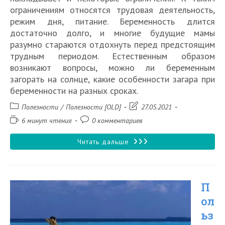
ограничениям относятся трудовая деятельность,
режим дня, питание. Беременность длится
достаточно долго, и многие будущие мамы
разумно стараются отдохнуть перед предстоящим
трудным периодом. Естественным образом
возникают вопросы, можно ли беременным
загорать на солнце, какие особенности загара при
беременности на разных сроках.
Рубрика
Запись
Полезности
/
Полезности [OLD]
27.05.2021
записи:
изменена:
Время
Комментарии
6 минут чтения
0 комментариев
чтения:
к
записи:
Можно
Читать дальше
ли
при
П
беременности
ол
загорать
ьз
на