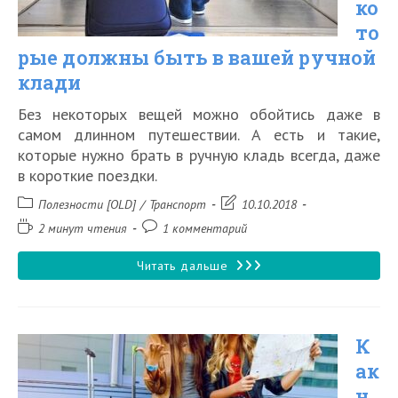
ко
то
рые должны быть в вашей ручной
клади
Без некоторых вещей можно обойтись даже в
самом длинном путешествии. А есть и такие,
которые нужно брать в ручную кладь всегда, даже
в короткие поездки.
Рубрика
Запись
Полезности [OLD]
/
Транспорт
10.10.2018
записи:
изменена:
Время
Комментарии
2 минут чтения
1 комментарий
чтения:
к
записи:
10
Читать дальше
вещей,
которые
К
должны
ак
быть
н