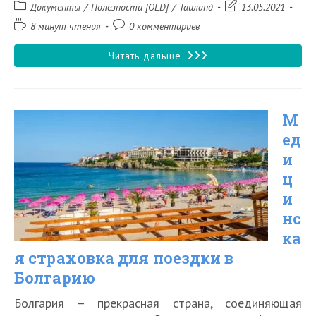
Рубрика
Запись
Документы
/
Полезности [OLD]
/
Таиланд
13.05.2021
записи:
изменена:
Время
Комментарии
8 минут чтения
0 комментариев
чтения:
к
записи:
Виза
Читать дальше
в
Таиланд
М
для
ед
Россиян:
и
как
ц
оформить
и
самостоятельно
нс
ка
я страховка для поездки в
Болгарию
Болгария – прекрасная страна, соединяющая