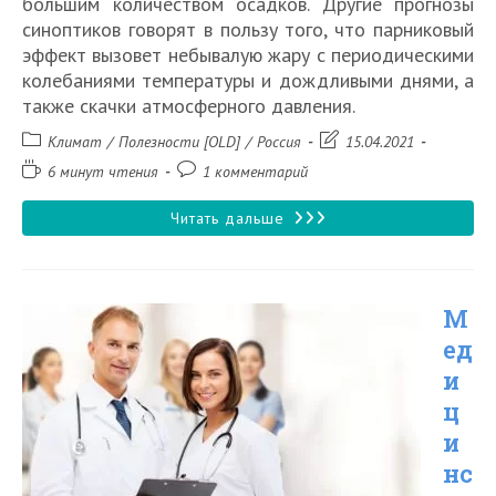
большим количеством осадков. Другие прогнозы
синоптиков говорят в пользу того, что парниковый
эффект вызовет небывалую жару с периодическими
колебаниями температуры и дождливыми днями, а
также скачки атмосферного давления.
Рубрика
Запись
Климат
/
Полезности [OLD]
/
Россия
15.04.2021
записи:
изменена:
Время
Комментарии
6 минут чтения
1 комментарий
чтения:
к
записи:
Какая
Читать дальше
погода
будет
М
в
ед
России
и
летом
ц
2026
и
года?
нс