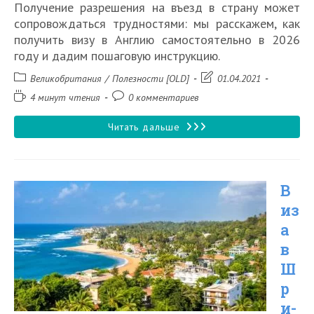
Получение разрешения на въезд в страну может
сопровождаться трудностями: мы расскажем, как
получить визу в Англию самостоятельно в 2026
году и дадим пошаговую инструкцию.
Рубрика
Запись
Великобритания
/
Полезности [OLD]
01.04.2021
записи:
изменена:
Время
Комментарии
4 минут чтения
0 комментариев
чтения:
к
записи:
Как
Читать дальше
самостоятельно
оформить
В
визу
из
в
а
Англию
в
в
Ш
2026
р
и-
году