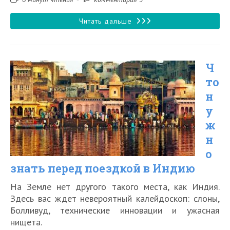
чтения:
к
записи:
Как
Читать дальше
получить
туристическую
Ч
визу
то
в
н
США
у
в
ж
2026
н
о
году
знать перед поездкой в Индию
На Земле нет другого такого места, как Индия.
Здесь вас ждет невероятный калейдоскоп: слоны,
Болливуд, технические инновации и ужасная
нищета.