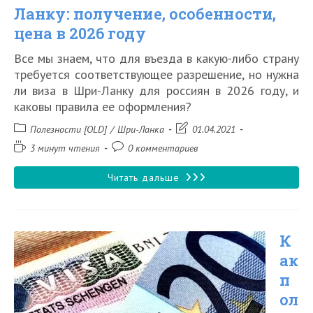
Ланку: получение, особенности,
цена в 2026 году
Все мы знаем, что для въезда в какую-либо страну
требуется соответствующее разрешение, но нужна
ли виза в Шри-Ланку для россиян в 2026 году, и
каковы правила ее оформления?
Рубрика
Запись
Полезности [OLD]
/
Шри-Ланка
01.04.2021
записи:
изменена:
Время
Комментарии
3 минут чтения
0 комментариев
чтения:
к
записи:
Виза
Читать дальше
в
Шри-
К
Ланку:
ак
получение,
п
особенности,
ол
цена