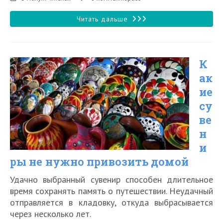
чтения:
к
записи:
Какую
Читать дальше
одежду
не
К
следует
ак
надевать
ие
за
су
границей
ве
н
и
ры не нужно привозить домой
Удачно выбранный сувенир способен длительное
время сохранять память о путешествии. Неудачный
отправляется в кладовку, откуда выбрасывается
через несколько лет.