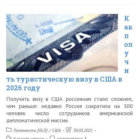
туристическая
К
виза
ак
на
п
Гоа
ол
у
ч
и
ть туристическую визу в США в
2026 году
Получить визу в США россиянам стало сложнее,
чем раньше: недавно Россия сократила на 300
человек число сотрудников американской
дипломатической миссии.
Рубрика
Запись
Полезности [OLD]
/
США
30.03.2021
записи:
изменена:
Время
Комментарии
6 минут чтения
комментария 3