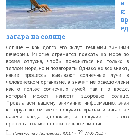
а
солнце?
и
вр
ед
загара на солнце
Солнце – как долго его ждут темными зимними
вечерами. Многие стремятся поехать на море во
время отпуска, чтобы понежиться не только в
теплом море, но и позагорать. Однако не все знают,
какие процессы вызывают солнечные лучи в
человеческом организме, а значит не осведомлены
как о пользе солнечных лучей, так и о вреде,
который может нанести здоровью солнце.
Предлагаем вашему вниманию информацию, зная
которую вы сможете получить красивый загар, не
нанеся вреда здоровью, а получив от этого
процесса только положительные эмоции.
Рубрика
Запись
Полезности
/
Полезности [OLD]
27.05.2021