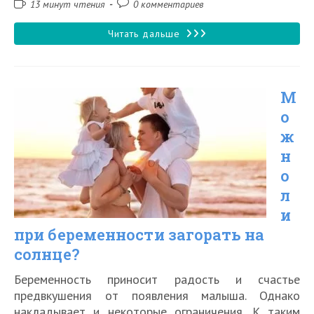
Время
Комментарии
13 минут чтения
0 комментариев
чтения:
к
записи:
Что
Читать дальше
делать,
если
М
сгорел
о
на
ж
солнце
н
о
л
и
при беременности загорать на
солнце?
Беременность приносит радость и счастье
предвкушения от появления малыша. Однако
накладывает и некоторые ограничения. К таким