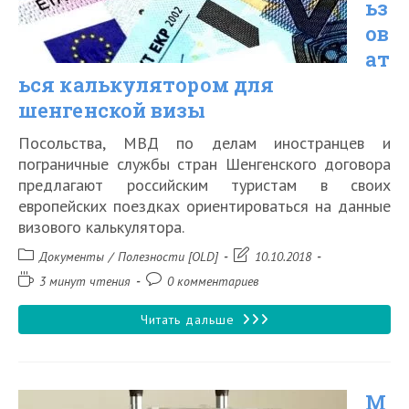
ьз
в
ов
ат
2026
ься калькулятором для
году
шенгенской визы
Посольства, МВД по делам иностранцев и
пограничные службы стран Шенгенского договора
предлагают российским туристам в своих
европейских поездках ориентироваться на данные
визового калькулятора.
Рубрика
Запись
Документы
/
Полезности [OLD]
10.10.2018
записи:
изменена:
Время
Комментарии
3 минут чтения
0 комментариев
чтения:
к
записи:
Как
Читать дальше
пользоваться
калькулятором
М
для