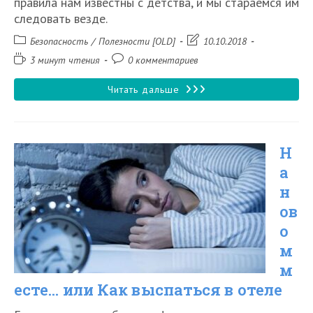
правила нам известны с детства, и мы стараемся им
следовать везде.
Рубрика
Запись
Безопасность
/
Полезности [OLD]
10.10.2018
записи:
изменена:
Время
Комментарии
3 минут чтения
0 комментариев
чтения:
к
записи:
11
Читать дальше
табу
за
Н
столом
а
в
н
разных
ов
странах
о
мира
м
м
есте… или Как выспаться в отеле