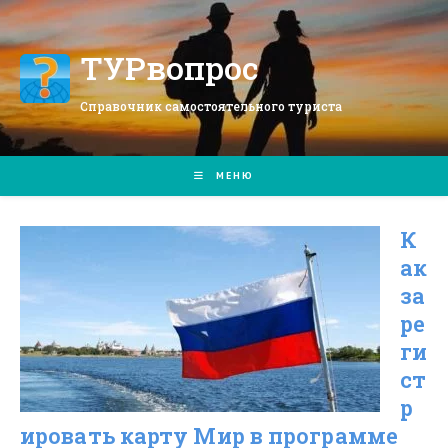
Перейти
к
содержимому
ТУРвопрос
Справочник самостоятельного туриста
МЕНЮ
К
ак
за
ре
ги
ст
р
ировать карту Мир в программе