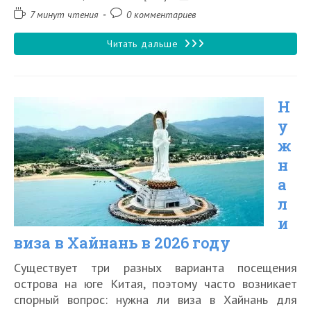
записи:
изменена:
Время
Комментарии
7 минут чтения
0 комментариев
чтения:
к
записи:
Польза
Читать дальше
и
вред
Н
загара
у
на
ж
солнце
н
а
л
и
виза в Хайнань в 2026 году
Существует три разных варианта посещения
острова на юге Китая, поэтому часто возникает
спорный вопрос: нужна ли виза в Хайнань для