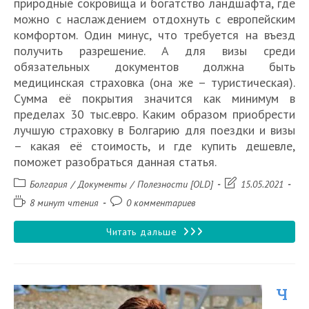
природные сокровища и богатство ландшафта, где
можно с наслаждением отдохнуть с европейским
комфортом. Один минус, что требуется на въезд
получить разрешение. А для визы среди
обязательных документов должна быть
медицинская страховка (она же – туристическая).
Сумма её покрытия значится как минимум в
пределах 30 тыс.евро. Каким образом приобрести
лучшую страховку в Болгарию для поездки и визы
– какая её стоимость, и где купить дешевле,
поможет разобраться данная статья.
Рубрика
Запись
Болгария
/
Документы
/
Полезности [OLD]
15.05.2021
записи:
изменена:
Время
Комментарии
8 минут чтения
0 комментариев
чтения:
к
записи:
Медицинская
Читать дальше
страховка
для
Ч
поездки