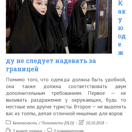
К
самостоятельно
ак
у
ю
од
е
ж
ду не следует надевать за
границей
Помимо того, что одежда должна быть удобной,
она также должна соответствовать двум
дополнительным требованиям. Первое — не
вызывать раздражение у окружающих, будь то
местные или другие туристы. Второе — не выделять
вас из толпы, делая отличной мишенью для воров.
Рубрика
Запись
Безопасность
/
Полезности [OLD]
10.10.2018
записи:
изменена:
Время
Комментарии
3 минут чтения
0 комментариев