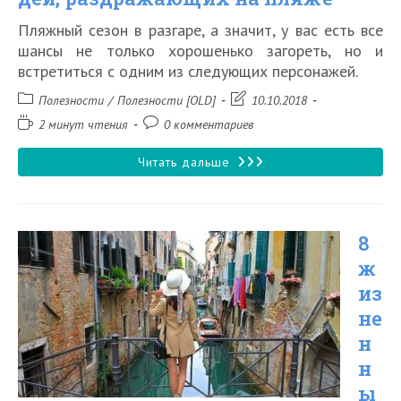
Пляжный сезон в разгаре, а значит, у вас есть все
шансы не только хорошенько загореть, но и
встретиться с одним из следующих персонажей.
Рубрика
Запись
Полезности
/
Полезности [OLD]
10.10.2018
записи:
изменена:
Время
Комментарии
2 минут чтения
0 комментариев
чтения:
к
записи:
10
Читать дальше
типов
людей,
8
раздражающих
ж
на
из
пляже
не
н
н
ы