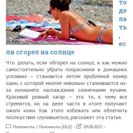
то
в
де
Болгарию
ла
ть
,
ес
ли сгорел на солнце
Что делать, если обгорел на солнце, и как можно
самостоятельно убрать покраснения в домашних
условиях – становится летом проблемой номер
один, с которой многие невольно сталкиваются из-
за излишнего наслаждения солнечными лучами.
Красивый ровный загар – это то, к чему все
стремятся, но на деле часто в итоге получают
ожоги кожи. Как этого избежать или облегчить
последствия случившегося, расскажет эта статья.
Рубрика
Запись
Полезности
/
Полезности [OLD]
09.08.2022
записи:
изменена: