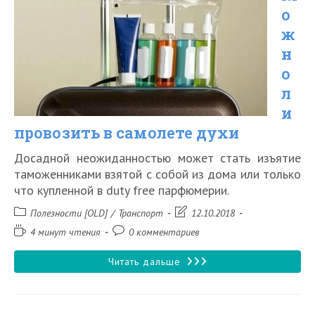
о
шенгенской
ж
визы
н
о
л
и
провозить в самолете духи
Досадной неожиданностью может стать изъятие
таможенниками взятой с собой из дома или только
что купленной в duty free парфюмерии.
Рубрика
Запись
Полезности [OLD]
/
Транспорт
12.10.2018
записи:
изменена:
Время
Комментарии
4 минут чтения
0 комментариев
чтения:
к
записи:
Можно
Читать дальше
ли
провозить