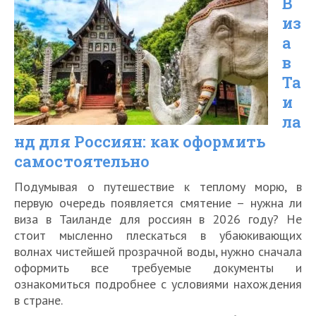
В
поездки
из
в
а
Таиланд
в
Та
и
ла
нд для Россиян: как оформить
самостоятельно
Подумывая о путешествие к теплому морю, в
первую очередь появляется смятение – нужна ли
виза в Таиланде для россиян в 2026 году? Не
стоит мысленно плескаться в убаюкивающих
волнах чистейшей прозрачной воды, нужно сначала
оформить все требуемые документы и
ознакомиться подробнее с условиями нахождения
в стране.