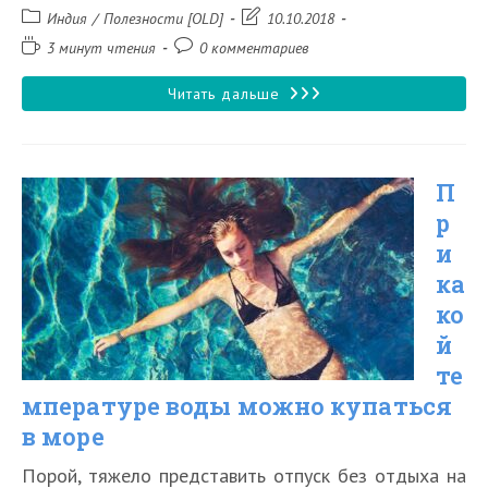
Рубрика
Запись
Индия
/
Полезности [OLD]
10.10.2018
записи:
изменена:
Время
Комментарии
3 минут чтения
0 комментариев
чтения:
к
записи:
Что
Читать дальше
нужно
знать
П
перед
р
поездкой
и
в
ка
Индию
ко
й
те
мпературе воды можно купаться
в море
Порой, тяжело представить отпуск без отдыха на