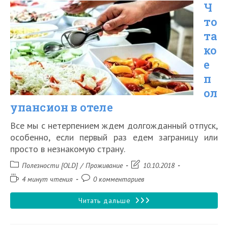
Ч
в
то
самолете
та
духи
ко
е
п
ол
упансион в отеле
Все мы с нетерпением ждем долгожданный отпуск,
особенно, если первый раз едем заграницу или
просто в незнакомую страну.
Рубрика
Запись
Полезности [OLD]
/
Проживание
10.10.2018
записи:
изменена:
Время
Комментарии
4 минут чтения
0 комментариев
чтения:
к
записи:
Что
Читать дальше
такое