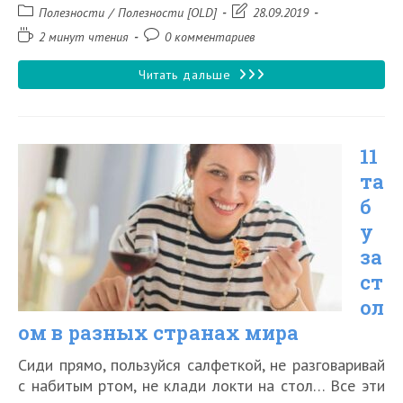
Рубрика
Запись
Полезности
/
Полезности [OLD]
28.09.2019
записи:
изменена:
Время
Комментарии
2 минут чтения
0 комментариев
чтения:
к
записи:
Какие
Читать дальше
сувениры
не
11
нужно
та
привозить
б
домой
у
за
ст
ол
ом в разных странах мира
Сиди прямо, пользуйся салфеткой, не разговаривай
с набитым ртом, не клади локти на стол… Все эти