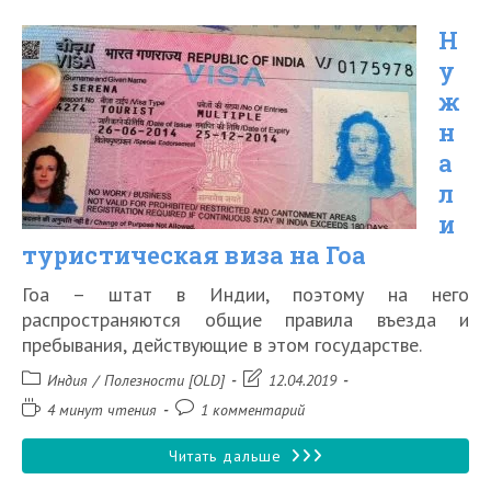
полупансион
Н
в
у
отеле
ж
н
а
л
и
туристическая виза на Гоа
Гоа – штат в Индии, поэтому на него
распространяются общие правила въезда и
пребывания, действующие в этом государстве.
Рубрика
Запись
Индия
/
Полезности [OLD]
12.04.2019
записи:
изменена:
Время
Комментарии
4 минут чтения
1 комментарий
чтения:
к
записи:
Нужна
Читать дальше
ли