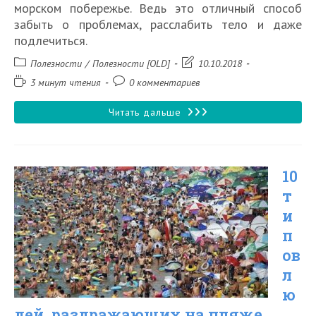
морском побережье. Ведь это отличный способ
забыть о проблемах, расслабить тело и даже
подлечиться.
Рубрика
Запись
Полезности
/
Полезности [OLD]
10.10.2018
записи:
изменена:
Время
Комментарии
3 минут чтения
0 комментариев
чтения:
к
записи:
При
Читать дальше
какой
температуре
10
воды
т
можно
и
купаться
п
в
ов
море
л
ю
дей, раздражающих на пляже