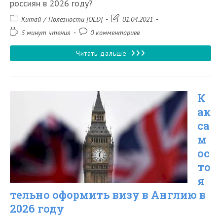
россиян в 2026 году?
Рубрика
Запись
Китай
/
Полезности [OLD]
01.04.2021
записи:
изменена:
Время
Комментарии
5 минут чтения
0 комментариев
чтения:
к
записи:
Нужна
Читать дальше
ли
виза
К
в
ак
Хайнань
са
в
м
2026
ос
году
то
я
тельно оформить визу в Англию в
2026 году