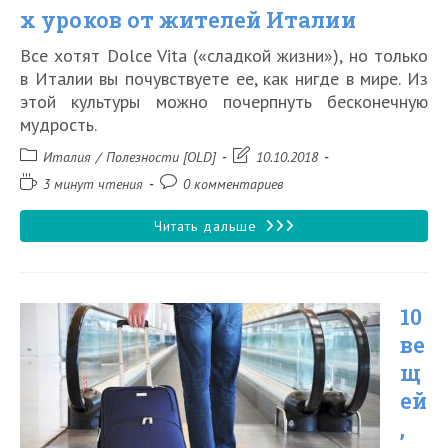
х уроков от жителей Италии
Все хотят Dolce Vita («сладкой жизни»), но только
в Италии вы почувствуете ее, как нигде в мире. Из
этой культуры можно почерпнуть бесконечную
мудрость.
Рубрика
Запись
Италия
/
Полезности [OLD]
10.10.2018
записи:
изменена:
Время
Комментарии
3 минут чтения
0 комментариев
чтения:
к
записи:
8
Читать дальше
жизненных
уроков
10
от
ве
жителей
щ
Италии
ей
,