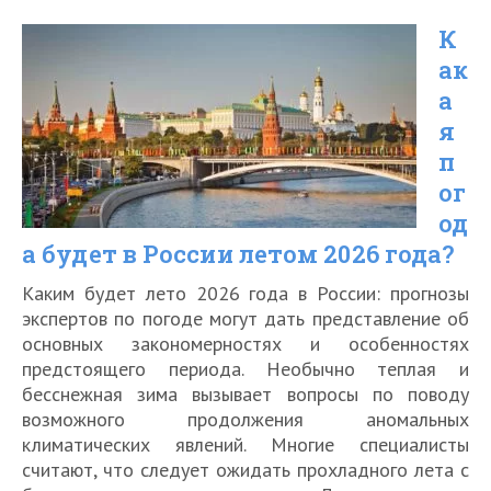
карту
К
Мир
ак
в
а
программе
я
лояльности
п
для
ог
од
получения
а будет в России летом 2026 года?
кэшбэка
за
Каким будет лето 2026 года в России: прогнозы
экспертов по погоде могут дать представление об
путешествия
основных закономерностях и особенностях
по
предстоящего периода. Необычно теплая и
бесснежная зима вызывает вопросы по поводу
России
возможного продолжения аномальных
климатических явлений. Многие специалисты
считают, что следует ожидать прохладного лета с