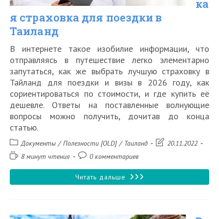
ка
я страховка для поездки в
Таиланд
В интернете такое изобилие информации, что
отправляясь в путешествие легко элементарно
запутаться, как же выбрать лучшую страховку в
Тайланд для поездки и визы в 2026 году, как
сориентироваться по стоимости, и где купить её
дешевле. Ответы на поставленные волнующие
вопросы можно получить, дочитав до конца
статью.
Рубрика
Запись
Документы
/
Полезности [OLD]
/
Таиланд
20.11.2022
записи:
изменена:
Время
Комментарии
8 минут чтения
0 комментариев
чтения:
к
записи:
Медицинская
Читать дальше
страховка
для