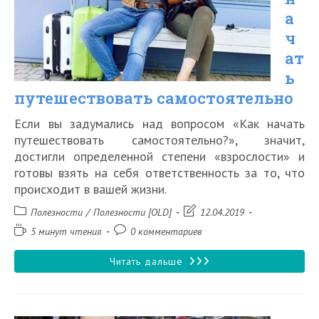
в
а
вашей
ч
ручной
ат
ь
клади
путешествовать самостоятельно
Если вы задумались над вопросом «Как начать
путешествовать самостоятельно?», значит,
достигли определенной степени «взрослости» и
готовы взять на себя ответственность за то, что
происходит в вашей жизни.
Рубрика
Запись
Полезности
/
Полезности [OLD]
12.04.2019
записи:
изменена:
Время
Комментарии
5 минут чтения
0 комментариев
чтения:
к
записи:
Как
Читать дальше
начать
путешествовать