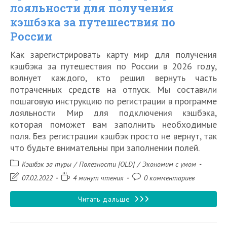
лояльности для получения
кэшбэка за путешествия по
России
Как зарегистрировать карту мир для получения
кэшбэка за путешествия по России в 2026 году,
волнует каждого, кто решил вернуть часть
потраченных средств на отпуск. Мы составили
пошаговую инструкцию по регистрации в программе
лояльности Мир для подключения кэшбэка,
которая поможет вам заполнить необходимые
поля. Без регистрации кэшбэк просто не вернут, так
что будьте внимательны при заполнении полей.
Рубрика
Кэшбэк за туры
/
Полезности [OLD]
/
Экономим с умом
записи:
Запись
Время
Комментарии
07.02.2022
4 минут чтения
0 комментариев
изменена:
чтения:
к
записи:
Как
Читать дальше
зарегистрировать