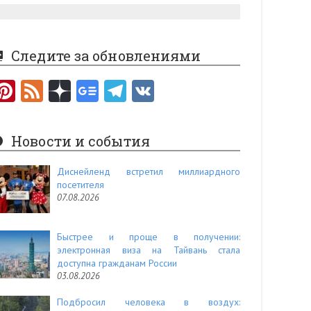
Следите за обновлениями
Pi
F
nt
e
er
e
Новости и события
es
d
t
Диснейленд встретил миллиардного
посетителя
07.08.2026
Быстрее и проще в получении:
электронная виза на Тайвань стала
доступна гражданам России
03.08.2026
Подбросил человека в воздух: