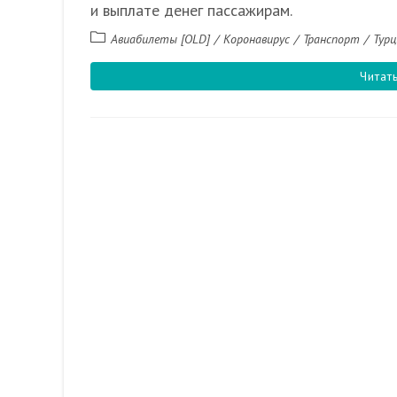
и выплате денег пассажирам.
Рубрика
Авиабилеты [OLD]
/
Коронавирус
/
Транспорт
/
Турц
записи:
Читат