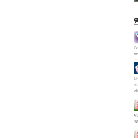
С
л
Оп
в
о
Но
пр