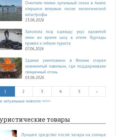
Очистили пляжи: купальный сезон в Анапе
открылся впервые после экологической
катастрофы
13.06.2026
Заползла под одежду: укус ядовитой
змеи во время шоу в отеле Хургады
привёл к гибели туриста
07.06.2026
Здание уничтожено: в Японии сгорел
знаменитый павильон, где поддерживали
священный огонь
03.06.2026
1
2
3
4
5
›
е актуальные новости =>>>
уристические товары
Лучшее средство после загара на солнце