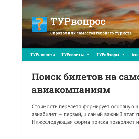
Перейти
к
содержимому
ТУРвопрос
Справочник самостоятельного туриста
ТУРновости
ТУРсоветы
ТУРобзоры
Ази
Поиск билетов на сам
авиакомпаниям
Стоимость перелета формирует основную ч
авиабилет — первый, и самый важный этап 
Нижеследующая форма поиска позволяет на