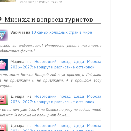
06.08.2022
/
0 КОММЕНТАРИЕВ
Мнения и вопросы туристов
Василий
на
10 самых холодных стран в мире
пасибо за информацию! Интересно узнать некоторые
юбопытные факты!
Марина
на
Новогодний поезд Деда Мороза
2026–2027: маршрут и расписание остановок
ять мимо Томска. Второй год внук просит, а Дедушка
се не приезжает и не приезжает. А в прошлом году
бещал…
Динара
на
Новогодний поезд Деда Мороза
2026–2027: маршрут и расписание остановок
 он на нем уже был. А на Кавказ ни разу не видела чтоб
иезжал. И похоже не планирует даже.…
Динара
на
Новогодний поезд Деда Мороза
2026–2027: маршрут и расписание остановок