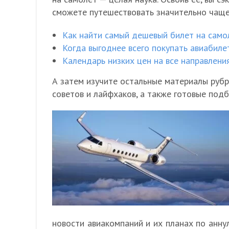
сможете путешествовать значительно чаще.
Как найти самый дешевый билет на само
Когда выгоднее всего покупать авиабиле
Календарь низких цен на все направлени
А затем изучите остальные материалы рубр
советов и лайфхаков, а также готовые под
новости авиакомпаний и их планах по анн