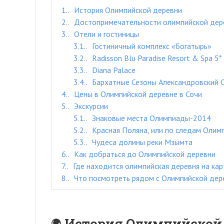
1.
История Олимпийской деревни
2.
Достопримечательности олимпийской дер
3.
Отели и гостиницы
3.1.
Гостиничный комплекс «Богатырь»
3.2.
Radisson Blu Paradise Resort & Spa 5*
3.3.
Diana Palace
3.4.
Бархатные Сезоны Александровский 
4.
Цены в Олимпийской деревне в Сочи
5.
Экскурсии
5.1.
Знаковые места Олимпиады-2014
5.2.
Красная Поляна, или по следам Олим
5.3.
Чудеса долины реки Мзымта
6.
Как добраться до Олимпийской деревни
7.
Где находится олимпийская деревня на кар
8.
Что посмотреть рядом с Олимпийской дер
История Олимпийской