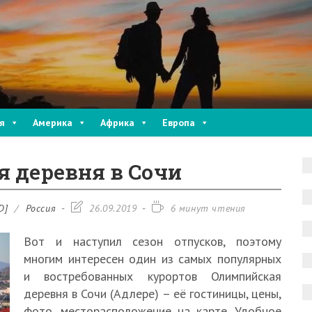
я
Америка
Африка
Европа
 деревня в Сочи
Запись
Время
D]
/
Россия
26.09.2019
6 минут чтения
изменена:
чтения:
Вот и наступил сезон отпусков, поэтому
многим интересен один из самых популярных
и востребованных курортов Олимпийская
деревня в Сочи (Адлере) – её гостиницы, цены,
фото, месторасположение на карте. Удобное