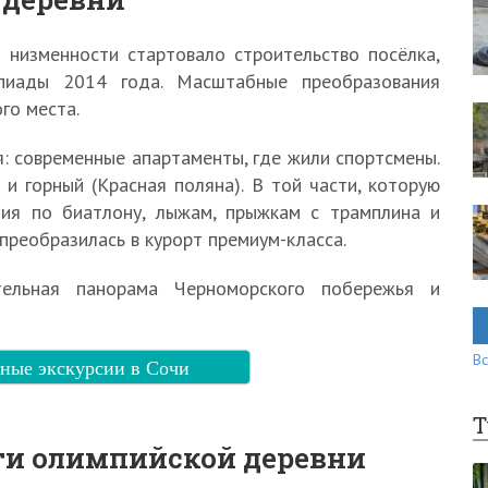
 низменности стартовало строительство посёлка,
пиады 2014 года. Масштабные преобразования
го места.
: современные апартаменты, где жили спортсмены.
и горный (Красная поляна). В той части, которую
ния по биатлону, лыжам, прыжкам с трамплина и
преобразилась в курорт премиум-класса.
тельная панорама Черноморского побережья и
Вс
ные экскурсии в Сочи
Т
ти олимпийской деревни