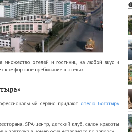
я множество отелей и гостиниц на любой вкус и
ет комфортное пребывание в отелях.
атырь»
рофессиональный сервис придают
отелю Богатырь
есторана, SPA-центр, детский клуб, салон красоты
в и завтрака в номер осуществляется по запросу.