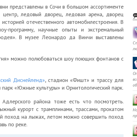
вни представлены в Сочи в большом ассортименте
 центр, ледовый дворец, ледовая арена, дворец
 историей отечественного автомобилестроения. В
оу-программу, научные опыты и экстремальный
родея». В музее Леонардо да Винчи выставлены
С
л
гня» можно полюбоваться шоу поющих фонтанов с
Оп
в
сский Диснейленд»
, стадион «Фишт» и трассу для
о
 парк «Южные культуры» и Орнитологический парк.
 Адлерского района тоже есть что посмотреть.
ыжный курорт с трамплинами, трассами, прокатом
Но
пр
ый поход на лыжах, летом можно совершить поход
вь по реке.