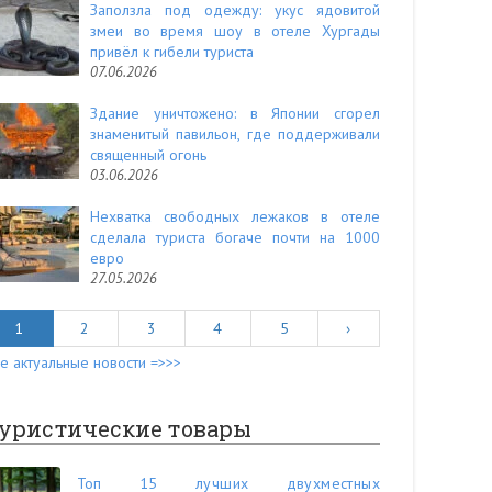
Заползла под одежду: укус ядовитой
змеи во время шоу в отеле Хургады
привёл к гибели туриста
07.06.2026
Здание уничтожено: в Японии сгорел
знаменитый павильон, где поддерживали
священный огонь
03.06.2026
Нехватка свободных лежаков в отеле
сделала туриста богаче почти на 1000
евро
27.05.2026
1
2
3
4
5
›
е актуальные новости =>>>
уристические товары
Топ 15 лучших двухместных