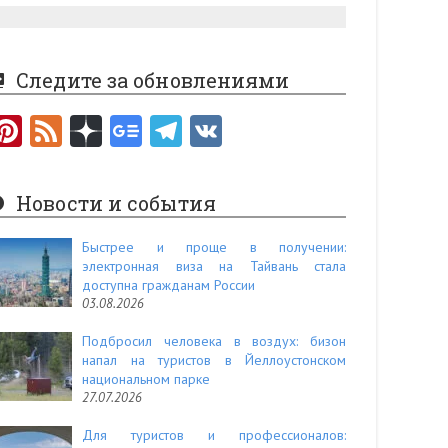
Следите за обновлениями
Pi
F
nt
e
er
e
Новости и события
es
d
t
Быстрее и проще в получении:
электронная виза на Тайвань стала
доступна гражданам России
03.08.2026
Подбросил человека в воздух: бизон
напал на туристов в Йеллоустонском
национальном парке
27.07.2026
Для туристов и профессионалов: