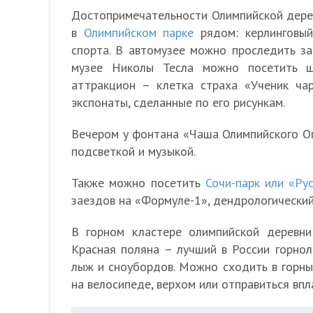
Достопримечательности Олимпийской дере
в
Олимпийском парке
рядом: керлинговый
спорта. В автомузее можно проследить за
музее Николы Тесла можно посетить ш
аттракцион – клетка страха «Ученик ча
экспонаты, сделанные по его рисункам.
Вечером у фонтана «Чаша Олимпийского О
подсветкой и музыкой.
Также можно посетить
Сочи-парк или «Ру
заездов на «Формуле-1», дендрологический
В горном кластере олимпийской деревни
Красная поляна – лучший в России горнол
лыж и сноубордов. Можно сходить в горн
на велосипеде, верхом или отправиться впла