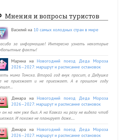
Мнения и вопросы туристов
Василий
на
10 самых холодных стран в мире
пасибо за информацию! Интересно узнать некоторые
юбопытные факты!
Марина
на
Новогодний поезд Деда Мороза
2026–2027: маршрут и расписание остановок
ять мимо Томска. Второй год внук просит, а Дедушка
се не приезжает и не приезжает. А в прошлом году
бещал…
Динара
на
Новогодний поезд Деда Мороза
2026–2027: маршрут и расписание остановок
 он на нем уже был. А на Кавказ ни разу не видела чтоб
иезжал. И похоже не планирует даже.…
Динара
на
Новогодний поезд Деда Мороза
2026–2027: маршрут и расписание остановок