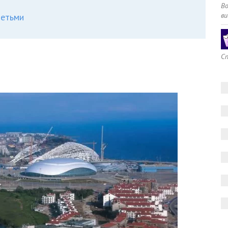
В
ви
детьми
Сп