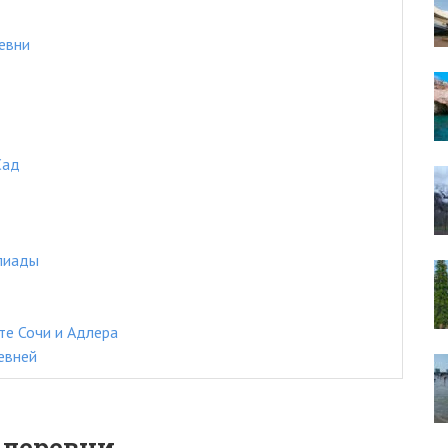
евни
Сад
пиады
те Сочи и Адлера
евней
 деревни