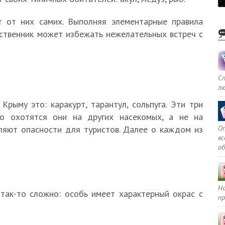
т от них самих. Выполняя элементарные правила
ственник может избежать нежелательных встреч с
С
л
рыму это: каракурт, тарантул, сольпуга. Эти три
но охотятся они на других насекомых, а не на
Оп
вляют опасности для туристов. Далее о каждом из
в
о
Но
 так-то сложно: особь имеет характерный окрас с
пр