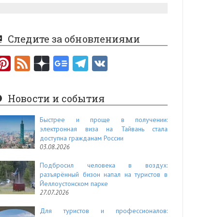
Следите за обновлениями
Pi
F
nt
e
er
e
Новости и события
es
d
t
Быстрее и проще в получении:
электронная виза на Тайвань стала
доступна гражданам России
03.08.2026
Подбросил человека в воздух:
разъярённый бизон напал на туристов в
Йеллоустонском парке
27.07.2026
Для туристов и профессионалов: