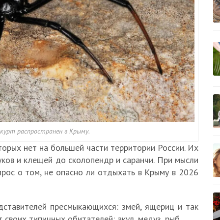
курт распространен в Крыму.
орых нет на большей части территории России. Их
уков и клещей до сколопендр и саранчи. При мысли
рос о том, не опасно ли отдыхать в Крыму в 2026
дставителей пресмыкающихся: змей, ящериц и так
 своих типичных обитателей: акул, медуз, рыб.