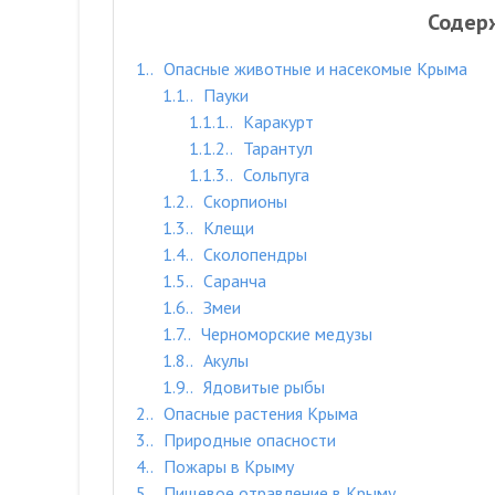
Содер
1.
Опасные животные и насекомые Крыма
1.1.
Пауки
1.1.1.
Каракурт
1.1.2.
Тарантул
1.1.3.
Сольпуга
1.2.
Скорпионы
1.3.
Клещи
1.4.
Сколопендры
1.5.
Саранча
1.6.
Змеи
1.7.
Черноморские медузы
1.8.
Акулы
1.9.
Ядовитые рыбы
2.
Опасные растения Крыма
3.
Природные опасности
4.
Пожары в Крыму
5.
Пищевое отравление в Крыму