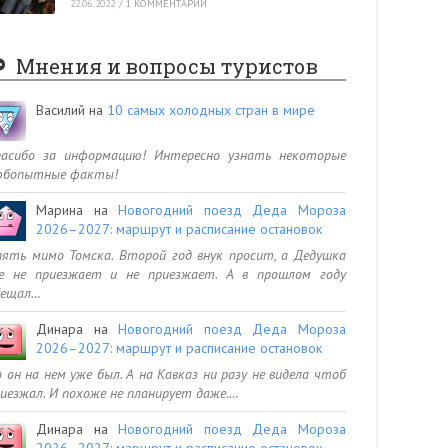
22.06.2022
/
1 КОММЕНТАРИЙ
Мнения и вопросы туристов
Василий
на
10 самых холодных стран в мире
пасибо за информацию! Интересно узнать некоторые
юбопытные факты!
Марина
на
Новогодний поезд Деда Мороза
2026–2027: маршрут и расписание остановок
ять мимо Томска. Второй год внук просит, а Дедушка
се не приезжает и не приезжает. А в прошлом году
бещал…
Динара
на
Новогодний поезд Деда Мороза
2026–2027: маршрут и расписание остановок
 он на нем уже был. А на Кавказ ни разу не видела чтоб
иезжал. И похоже не планирует даже.…
Динара
на
Новогодний поезд Деда Мороза
2026–2027: маршрут и расписание остановок