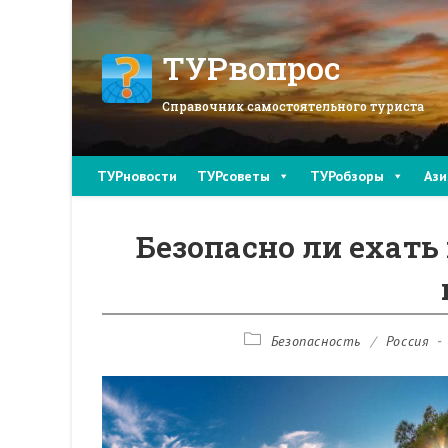
Перейти
к
содержимому
ТУРвопрос
Справочник самостоятельного туриста
ТУРновости
ТУРсоветы
ТУРобзоры
Ази
Безопасно ли ехать
Рубрика
Безопасность
/
Россия
записи: