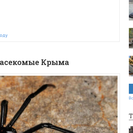
году
насекомые Крыма
Вс
Т