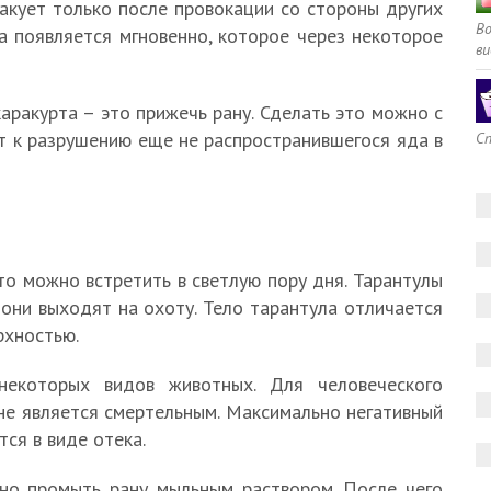
акует только после провокации со стороны других
В
а появляется мгновенно, которое через некоторое
ви
каракурта – это прижечь рану. Сделать это можно с
т к разрушению еще не распространившегося яда в
Сп
о можно встретить в светлую пору дня. Тарантулы
они выходят на охоту. Тело тарантула отличается
рхностью.
некоторых видов животных. Для человеческого
не является смертельным. Максимально негативный
тся в виде отека.
но промыть рану мыльным раствором. После чего