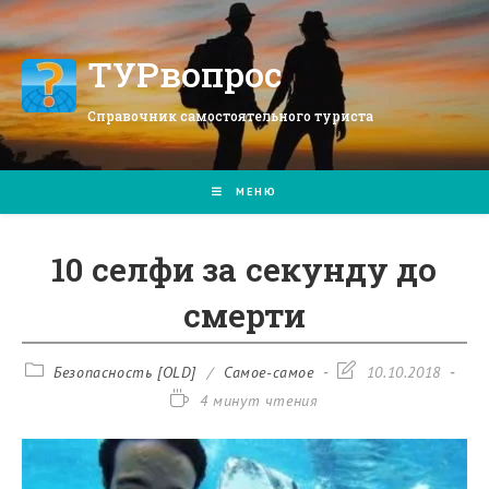
Перейти
к
содержимому
ТУРвопрос
Справочник самостоятельного туриста
МЕНЮ
10 селфи за секунду до
смерти
Рубрика
Запись
Безопасность [OLD]
/
Самое-самое
10.10.2018
записи:
изменена:
Время
4 минут чтения
чтения: