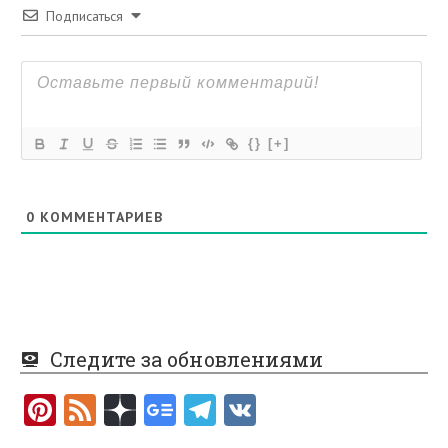
Подписаться
{}
[+]
0
КОММЕНТАРИЕВ
Следите за обновлениями
Pi
F
nt
e