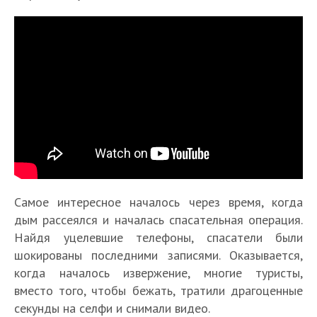
П
Т
о
о
ч
п
е
1
м
0
у
с
К
н
а
а
е
М
Самое интересное началось через время, когда
м
к
л
М
о
ы
ф
дым рассеялся и началась спасательная операция.
ь
о
Е
с
х
о
Найдя уцелевшие телефоны, спасатели были
з
ж
с
т
о
т
шокированы последними записями. Оказывается,
я
н
т
А
п
о
когда началось извержение, многие туристы,
ф
о
ь
л
а
г
о
л
л
вместо того, чтобы бежать, тратили драгоценные
е
с
Т
р
т
и
и
к
секунды на селфи и снимали видео.
н
о
а