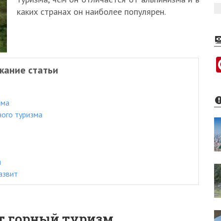
каких странах он наиболее популярен.
жание статьи
зма
ного туризма
я
азвит
ет горный туризм