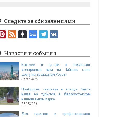
Следите за обновлениями
Pi
F
nt
e
er
e
Новости и события
es
d
t
Быстрее и проще в получении:
электронная виза на Тайвань стала
доступна гражданам России
03.08.2026
Подбросил человека в воздух: бизон
напал на туристов в Йеллоустонском
национальном парке
27.07.2026
Для туристов и профессионалов: