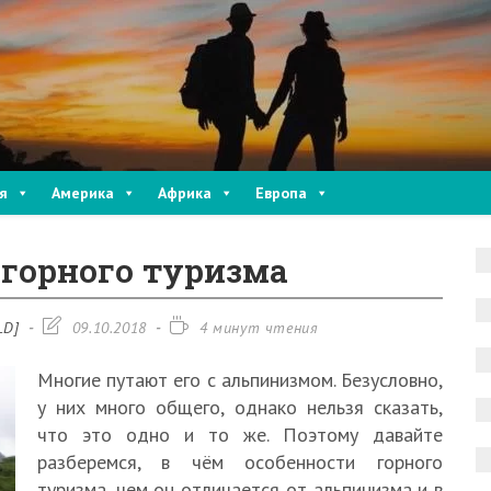
я
Америка
Африка
Европа
 горного туризма
Запись
Время
LD]
09.10.2018
4 минут чтения
изменена:
чтения:
Многие путают его с альпинизмом. Безусловно,
у них много общего, однако нельзя сказать,
что это одно и то же. Поэтому давайте
разберемся, в чём особенности горного
туризма, чем он отличается от альпинизма и в