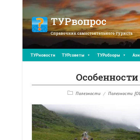
Перейти
к
содержимому
ТУРвопрос
Справочник самостоятельного туриста
ТУРновости
ТУРсоветы
ТУРобзоры
Ази
Особенности
Рубрика
Полезности
/
Полезности [O
записи: