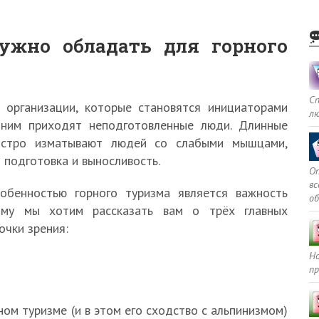
жно обладать для горного
С
 организации, которые становятся инициаторами
л
 ним приходят неподготовленные люди. Длинные
ыстро изматывают людей со слабыми мышцами,
 подготовка и выносливость.
Оп
в
обенностью горного туризма является важность
о
тому мы хотим рассказать вам о трёх главных
очки зрения:
Но
пр
ом туризме (и в этом его сходство с альпинизмом)