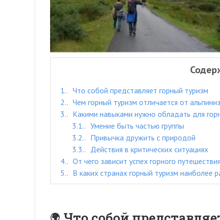
Содер
1.
Что собой представляет горный туризм
2.
Чем горный туризм отличается от альпини
3.
Какими навыками нужно обладать для гор
3.1.
Умение быть частью группы
3.2.
Привычка дружить с природой
3.3.
Действия в критических ситуациях
4.
От чего зависит успех горного путешестви
5.
В каких странах горный туризм наиболее р
Что собой представля