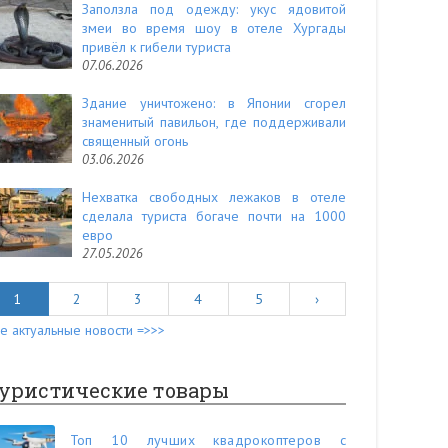
Заползла под одежду: укус ядовитой
змеи во время шоу в отеле Хургады
привёл к гибели туриста
07.06.2026
Здание уничтожено: в Японии сгорел
знаменитый павильон, где поддерживали
священный огонь
03.06.2026
Нехватка свободных лежаков в отеле
сделала туриста богаче почти на 1000
евро
27.05.2026
1
2
3
4
5
›
е актуальные новости =>>>
уристические товары
Топ 10 лучших квадрокоптеров с