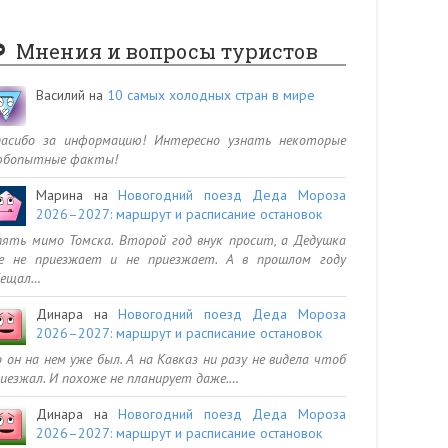
Мнения и вопросы туристов
Василий
на
10 самых холодных стран в мире
пасибо за информацию! Интересно узнать некоторые
юбопытные факты!
Марина
на
Новогодний поезд Деда Мороза
2026–2027: маршрут и расписание остановок
ять мимо Томска. Второй год внук просит, а Дедушка
се не приезжает и не приезжает. А в прошлом году
бещал…
Динара
на
Новогодний поезд Деда Мороза
2026–2027: маршрут и расписание остановок
 он на нем уже был. А на Кавказ ни разу не видела чтоб
иезжал. И похоже не планирует даже.…
Динара
на
Новогодний поезд Деда Мороза
2026–2027: маршрут и расписание остановок