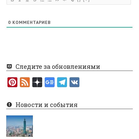
0
КОММЕНТАРИЕВ
Следите за обновлениями
Pi
F
nt
e
er
e
Новости и события
es
d
t