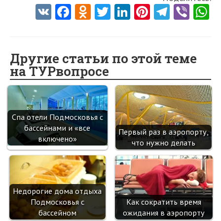
V
Fa
O
T
Li
Pi
Te
Vi
K
ce
d
w
nk
nt
le
b
h
b
n
itt
e
er
gr
er
t
o
o
er
dI
es
a
Другие статьи по этой теме
на ТУРвопросе
o
kl
n
t
m
k
as
sn
Спа отели Подмосковья с
ik
бассейнами и «все
Первый раз в аэропорту,
i
включено»
что нужно делать
Недорогие дома отдыха
Подмосковья с
Как сократить время
бассейном
ожидания в аэропорту