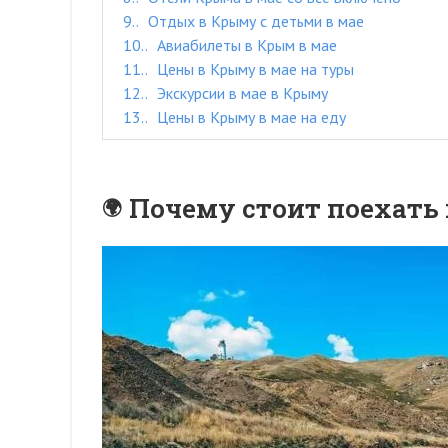
9.
Отдых в Крыму с детьми в мае
10.
Авиабилеты в Крым в мае
11.
Цены в Крыму в мае на туры
12.
Экскурсии в мае в Крыму
13.
Цены в Крыму в мае на еду
Почему стоит поехать 