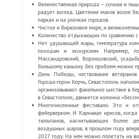
Величественная природа – сочная и пышн
радует взгляд. Цветение маков возле Бел
парках и на улочках городов.
Чистое и бирюзовое море, и великолепны
Количество отдыхающих по сравнению с
Нет удушающей жары, температура ком
походам и экскурсиям. Например, 
Массандровский, Воронцовский, усадь
Большому каньону. Без проблем можно п
День Победы, чествования ветеранов
Города-герои Керчь, Севастополь напол
организовывают факельное шествие в Ке
в Севастополе, движется колонна «Бессм
Многочисленные фестивали. Это и от
фейерверком. И Карнавал ирисов, когда
тюльпанов, насчитывающих более де
воздушных шаров, в прошлом году впер
2027 году. На нем можно полетать на в