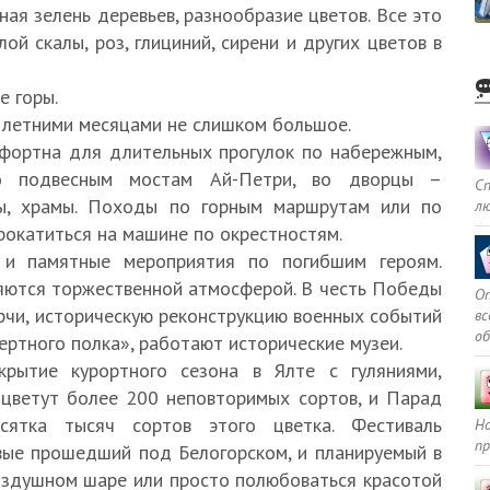
ая зелень деревьев, разнообразие цветов. Все это
ой скалы, роз, глициний, сирени и других цветов в
е горы.
 летними месяцами не слишком большое.
фортна для длительных прогулок по набережным,
по подвесным мостам Ай-Петри, во дворцы –
С
бы, храмы. Походы по горным маршрутам или по
л
рокатиться на машине по окрестностям.
 и памятные мероприятия по погибшим героям.
няются торжественной атмосферой. В честь Победы
Оп
рчи, историческую реконструкцию военных событий
в
о
ертного полка», работают исторические музеи.
крытие курортного сезона в Ялте с гуляниями,
 цветут более 200 неповторимых сортов, и Парад
сятка тысяч сортов этого цветка. Фестиваль
Но
пр
вые прошедший под Белогорском, и планируемый в
оздушном шаре или просто полюбоваться красотой