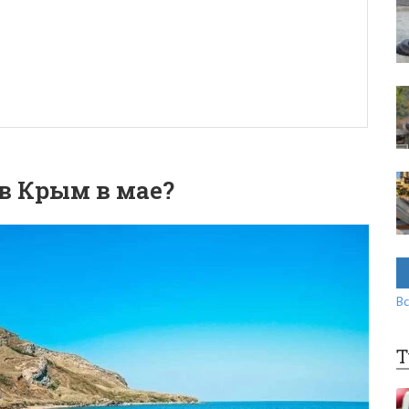
в Крым в мае?
Вс
Т