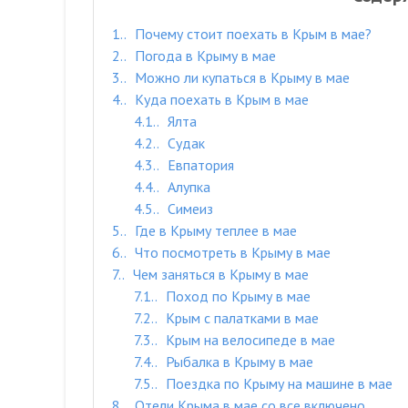
1.
Почему стоит поехать в Крым в мае?
2.
Погода в Крыму в мае
3.
Можно ли купаться в Крыму в мае
4.
Куда поехать в Крым в мае
4.1.
Ялта
4.2.
Судак
4.3.
Евпатория
4.4.
Алупка
4.5.
Симеиз
5.
Где в Крыму теплее в мае
6.
Что посмотреть в Крыму в мае
7.
Чем заняться в Крыму в мае
7.1.
Поход по Крыму в мае
7.2.
Крым с палатками в мае
7.3.
Крым на велосипеде в мае
7.4.
Рыбалка в Крыму в мае
7.5.
Поездка по Крыму на машине в мае
8.
Отели Крыма в мае со все включено