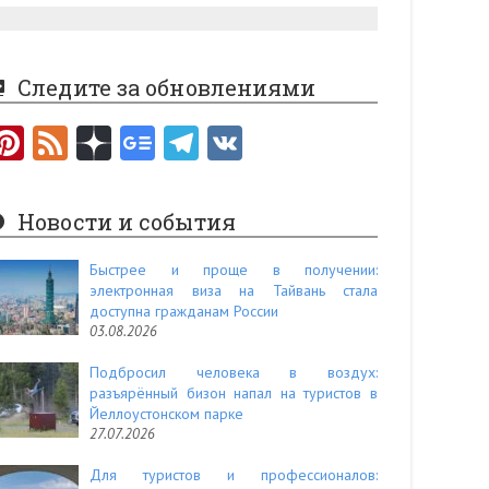
Следите за обновлениями
Pi
F
nt
e
er
e
Новости и события
es
d
t
Быстрее и проще в получении:
электронная виза на Тайвань стала
доступна гражданам России
03.08.2026
Подбросил человека в воздух:
разъярённый бизон напал на туристов в
Йеллоустонском парке
27.07.2026
Для туристов и профессионалов: