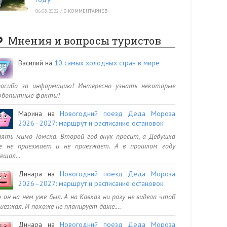
06.08.2022
/
0 КОММЕНТАРИЕВ
Мнения и вопросы туристов
Василий
на
10 самых холодных стран в мире
пасибо за информацию! Интересно узнать некоторые
юбопытные факты!
Марина
на
Новогодний поезд Деда Мороза
2026–2027: маршрут и расписание остановок
ять мимо Томска. Второй год внук просит, а Дедушка
се не приезжает и не приезжает. А в прошлом году
бещал…
Динара
на
Новогодний поезд Деда Мороза
2026–2027: маршрут и расписание остановок
 он на нем уже был. А на Кавказ ни разу не видела чтоб
иезжал. И похоже не планирует даже.…
Динара
на
Новогодний поезд Деда Мороза