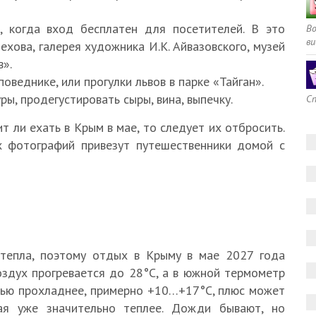
, когда вход бесплатен для посетителей. В это
В
ви
ехова, галерея художника И.К. Айвазовского, музей
в».
оведнике, или прогулки львов в парке «Тайган».
ы, продегустировать сыры, вина, выпечку.
Сп
т ли ехать в Крым в мае, то следует их отбросить.
 фотографий привезут путешественники домой с
 тепла, поэтому отдых в Крыму в мае 2027 года
оздух прогревается до 28°С, а в южной термометр
чью прохладнее, примерно +10…+17°С, плюс может
ая уже значительно теплее. Дожди бывают, но