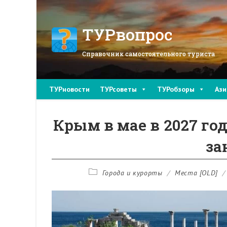
Перейти
к
содержимому
ТУРвопрос
Справочник самостоятельного туриста
ТУРновости
ТУРсоветы
ТУРобзоры
Ази
Крым в мае в 2027 го
за
Рубрика
Города и курорты
/
Места [OLD]
/
записи: