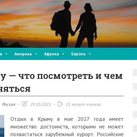
я
Америка
Африка
Европа
ду — что посмотреть и чем
няться
Запись
Время
Россия
29.10.2023
13 минут чтения
изменена:
чтения:
Отдых в Крыму в мае 2027 года имеет
множество достоинств, которыми не может
похвастаться зарубежный курорт. Российские