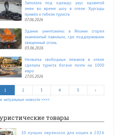
Заползла под одежду: укус ядовитой
змеи во время шоу в отеле Хургады
привёл к гибели туриста
07.06.2026
Здание уничтожено: в Японии сгорел
знаменитый павильон, где поддерживали
священный огонь
03.06.2026
Нехватка свободных лежаков в отеле
сделала туриста богаче почти на 1000
евро
27.05.2026
1
2
3
4
5
›
е актуальные новости =>>>
уристические товары
10 лучших переносок для кошек в 2026