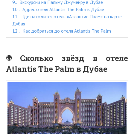
9.
Экскурсии на Пальму Джумейру в Дубае
10.
Адрес отеля Atlantis The Palm в Дубае
11.
Где находится отель «Атлантис Палм» на карте
Дубая
12.
Как добраться до отеля Atlantis The Palm
Сколько звёзд в отеле
Atlantis The Palm в Дубае