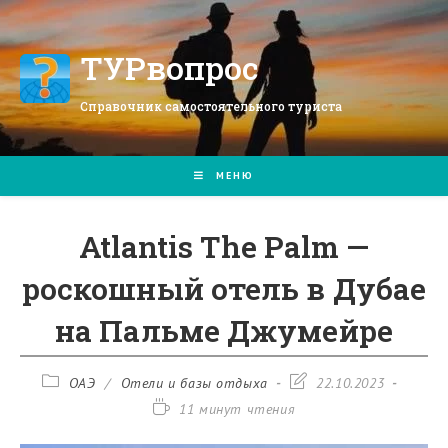
Перейти
к
содержимому
ТУРвопрос
Справочник самостоятельного туриста
МЕНЮ
Atlantis The Palm —
роскошный отель в Дубае
на Пальме Джумейре
Рубрика
Запись
ОАЭ
/
Отели и базы отдыха
22.10.2023
записи:
изменена:
Время
11 минут чтения
чтения: