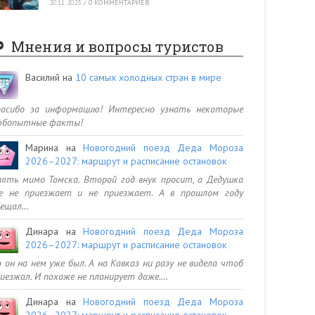
20.11.2023
/
0 КОММЕНТАРИЕВ
Мнения и вопросы туристов
Василий
на
10 самых холодных стран в мире
пасибо за информацию! Интересно узнать некоторые
юбопытные факты!
Марина
на
Новогодний поезд Деда Мороза
2026–2027: маршрут и расписание остановок
ять мимо Томска. Второй год внук просит, а Дедушка
се не приезжает и не приезжает. А в прошлом году
бещал…
Динара
на
Новогодний поезд Деда Мороза
2026–2027: маршрут и расписание остановок
 он на нем уже был. А на Кавказ ни разу не видела чтоб
иезжал. И похоже не планирует даже.…
Динара
на
Новогодний поезд Деда Мороза
2026–2027: маршрут и расписание остановок