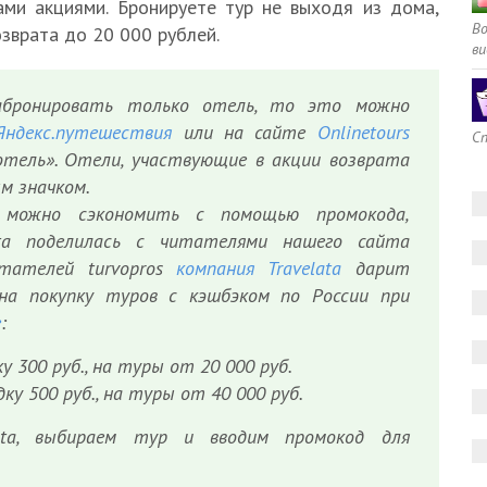
ми акциями. Бронируете тур не выходя из дома,
В
зврата до 20 000 рублей.
ви
абронировать только отель, то это можно
Яндекс.путешествия
или на сайте
Onlinetours
Сп
отель». Отели, участвующие в акции возврата
м значком.
 можно сэкономить с помощью промокода,
ata поделилась с читателями нашего сайта
читателей turvopros
компания Travelata
дарит
на покупку туров с кэшбэком по России при
е
:
у 300 руб., на туры от 20 000 руб.
ку 500 руб., на туры от 40 000 руб.
ata, выбираем тур и вводим промокод для