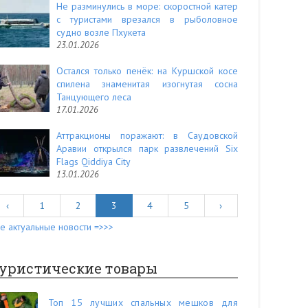
Не разминулись в море: скоростной катер
с туристами врезался в рыболовное
судно возле Пхукета
23.01.2026
Остался только пенёк: на Куршской косе
спилена знаменитая изогнутая сосна
Танцующего леса
17.01.2026
Аттракционы поражают: в Саудовской
Аравии открылся парк развлечений Six
Flags Qiddiya City
13.01.2026
‹
1
2
3
4
5
›
е актуальные новости =>>>
уристические товары
Топ 15 лучших спальных мешков для