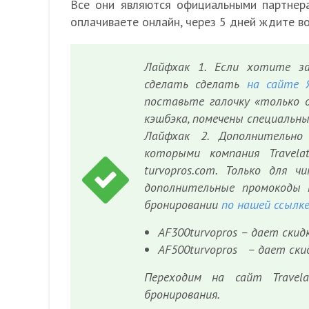
Все они являются официальными партнера
оплачиваете онлайн, через 5 дней ждите во
Лайфхак 1. Если хотите з
сделать сделать
на сайте 
поставьте галочку «только 
кэшбэка, помечены специальны
Лайфхак 2. Дополнительно
которыми компания Travel
turvopros.com. Только для 
дополнительные промокоды 
бронировании
по нашей ссылк
AF300turvopros – дает скидк
AF500turvopros – дает скид
Переходим на сайт Travel
бронирования.