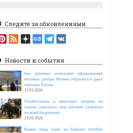
Следите за обновлениями
Pi
F
nt
e
er
e
Новости и события
es
d
t
Без длинных очередей: официальные
визовые центры Японии открылись в двух
городах России
17.03.2026
Позаботились о животных: катание на
слонах оказалось под жёстким запретом
по всей Индонезии
13.03.2026
Выжил лишь один: на Байкале погибли