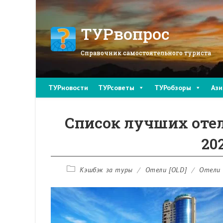
Перейти
к
содержимому
ТУРвопрос
Справочник самостоятельного туриста
ТУРновости
ТУРсоветы
ТУРобзоры
Ази
Список лучших отел
20
Рубрика
Кэшбэк за туры
/
Отели [OLD]
/
Отели 
записи: