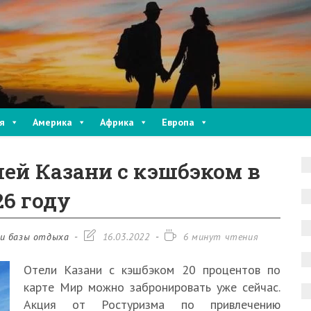
я
Америка
Африка
Европа
ей Казани с кэшбэком в
26 году
Запись
Время
и базы отдыха
16.03.2022
6 минут чтения
изменена:
чтения:
Отели Казани с кэшбэком 20 процентов по
карте Мир можно забронировать уже сейчас.
Акция от Ростуризма по привлечению