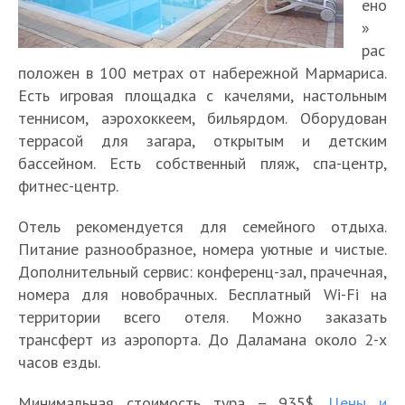
ено
»
рас
положен в 100 метрах от набережной Мармариса.
Есть игровая площадка с качелями, настольным
теннисом, аэрохоккеем, бильярдом. Оборудован
террасой для загара, открытым и детским
бассейном. Есть собственный пляж, спа-центр,
фитнес-центр.
Отель рекомендуется для семейного отдыха.
Питание разнообразное, номера уютные и чистые.
Дополнительный сервис: конференц-зал, прачечная,
номера для новобрачных. Бесплатный Wi-Fi на
территории всего отеля. Можно заказать
трансферт из аэропорта. До Даламана около 2-х
часов езды.
Минимальная стоимость тура – 935$.
Цены и