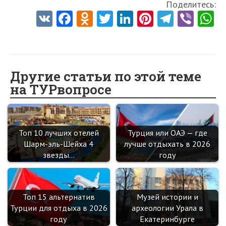
Поделитесь:
V
Fa
O
T
Li
Pi
Te
Vi
K
ce
d
w
nk
nt
le
b
h
b
n
itt
e
er
gr
er
t
o
o
er
dI
es
a
Другие статьи по этой теме
o
kl
n
t
m
на ТУРвопросе
k
as
sn
ik
Топ 10 лучших отелей
Турция или ОАЭ — где
i
Шарм-эль-Шейха 4
лучше отдыхать в 2026
звезды…
году
Топ 15 альтернатив
Музей истории и
Турции для отдыха в 2026
археологии Урала в
году
Екатеринбурге