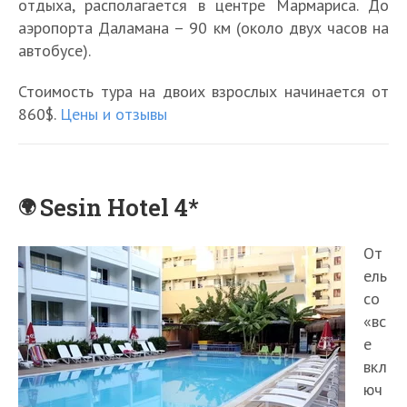
отдыха, располагается в центре Мармариса. До
аэропорта Даламана – 90 км (около двух часов на
автобусе).
Стоимость тура на двоих взрослых начинается от
860$.
Цены и отзывы
Sesin Hotel 4*
От
ель
со
«вс
е
вкл
юч