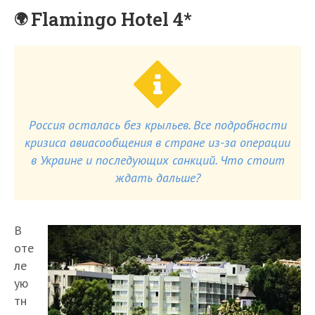
Flamingo Hotel 4*
Россия осталась без крыльев. Все подробности
кризиса авиасообщения в стране из-за операции
в Украине и последующих санкций. Что стоит
ждать дальше?
В
оте
ле
ую
тн