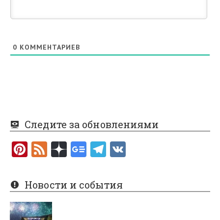
0
КОММЕНТАРИЕВ
Следите за обновлениями
Pi
F
nt
e
er
e
Новости и события
es
d
t