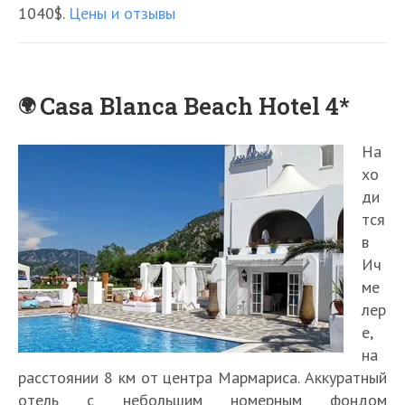
1040$.
Цены и отзывы
Casa Blanca Beach Hotel 4*
На
хо
ди
тся
в
Ич
ме
лер
е,
на
расстоянии 8 км от центра Мармариса. Аккуратный
отель с небольшим номерным фондом