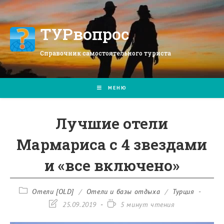
Перейти
к
содержимому
ТУРвопрос
Справочник самостоятельного туриста
МЕНЮ
Лучшие отели
Мармариса с 4 звездами
и «все включено»
Рубрика
Отели [OLD]
/
Отели и базы отдыха
/
Турция
записи:
Запись
Время
25.09.2019
5 минут чтения
изменена:
чтения: