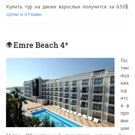
Купить тур на двоих взрослых получится за 650$.
Цены и отзывы
Emre Beach 4*
Гос
тин
ица
нах
од
итс
я в
про
вин
ции