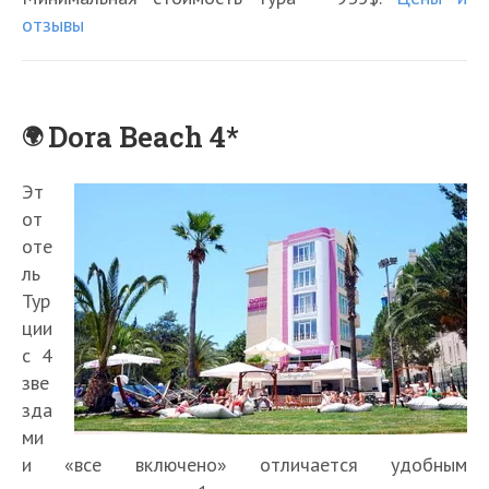
отзывы
Dora Beach 4*
Эт
от
оте
ль
Тур
ции
с 4
зве
зда
ми
и «все включено» отличается удобным