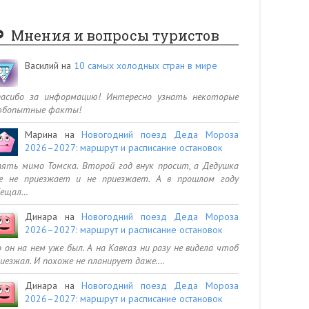
Мнения и вопросы туристов
Василий
на
10 самых холодных стран в мире
пасибо за информацию! Интересно узнать некоторые
юбопытные факты!
Марина
на
Новогодний поезд Деда Мороза
2026–2027: маршрут и расписание остановок
ять мимо Томска. Второй год внук просит, а Дедушка
се не приезжает и не приезжает. А в прошлом году
бещал…
Динара
на
Новогодний поезд Деда Мороза
2026–2027: маршрут и расписание остановок
 он на нем уже был. А на Кавказ ни разу не видела чтоб
иезжал. И похоже не планирует даже.…
Динара
на
Новогодний поезд Деда Мороза
2026–2027: маршрут и расписание остановок