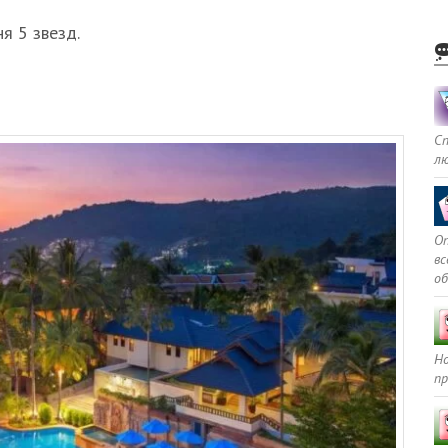
я 5 звезд.
С
л
Оп
в
о
Но
пр