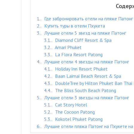
Содер
1.
Где забронировать отели на пляже Патонг
2.
Купить туры в отели Пхукета
3.
Лучшие отели 5 звезд на пляже Патонг
3.1.
Diamond Cliff Resort & Spa
3.2.
Amari Phuket
3.3.
La Flora Resort Patong
4.
Лучшие отели 4 звезды на пляже Патонг
4.1.
Holiday Inn Resort Phuket
4.2.
Baan Laimai Beach Resort & Spa
4.3.
DoubleTree by Hilton Phuket Ban Thai 
4.4.
The Bliss South Beach Patong
5.
Лучшие отели 3 звезды на пляже Патонг
5.1.
Cat Story Hotel
5.2.
The Cocoon Patong
5.3.
Kokotel Phuket Patong
6.
Лучшие отели пляжа Патонг на Пхукете на