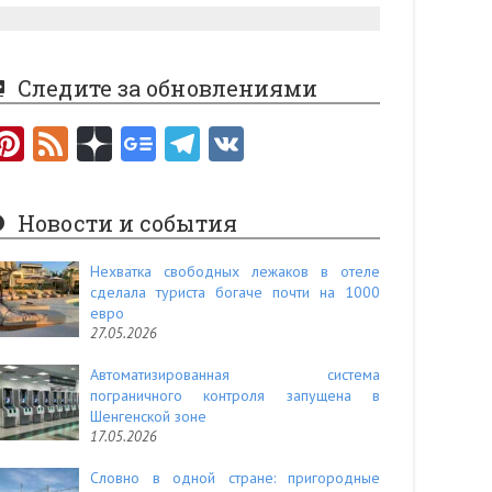
Следите за обновлениями
Pi
F
nt
e
er
e
Новости и события
es
d
t
Нехватка свободных лежаков в отеле
сделала туриста богаче почти на 1000
евро
27.05.2026
Автоматизированная система
пограничного контроля запущена в
Шенгенской зоне
17.05.2026
Словно в одной стране: пригородные