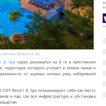
В
ви
Сп
 Diamond Cliff Resort & Spa
rt & Spa
гордо раскинулся на 8 га в престижном
е, территория которого утопает в зелени пальм и
 Удаленность от шумных ночных улиц набережной
Cliff Resort & Spa позиционирует себя как место
нов и пар, где вся инфраструктура и обстановка
андартам.