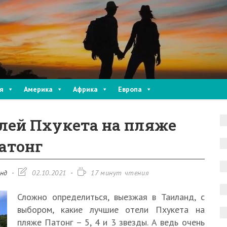
я
Америка
Африка
Европа
елей Пхукета на пляже
атонг
Запись
Время
нд
02.10.2021
17 минут чтения
изменена:
чтения:
Сложно определиться, выезжая в Таиланд, с
выбором, какие лучшие отели Пхукета на
пляже Патонг – 5, 4 и 3 звезды. А ведь очень