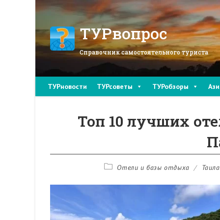
Перейти
к
содержимому
ТУРвопрос
Справочник самостоятельного туриста
ТУРновости
ТУРсоветы
ТУРобзоры
Ази
Топ 10 лучших от
П
Рубрика
Отели и базы отдыха
/
Таила
записи: