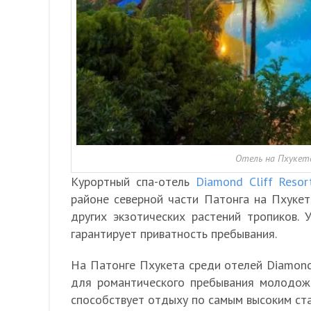
Отель на Пхукете
Курортный спа-отель
Diamond Cliff Reso
районе северной части Патонга на Пхукет
других экзотических растений тропиков.
гарантирует приватность пребывания.
На Патонге Пхукета среди отелей Diamond 
для романтического пребывания молодоже
способствует отдыху по самым высоким ст