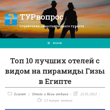
Перейти
к
содержимому
ТУРвопрос
Справочник самостоятельного туриста
МЕНЮ
Топ 10 лучших отелей с
видом на пирамиды Гизы
в Египте
Рубрика
Запись
Египет
/
Отели и базы отдыха
21.01.2022
записи:
изменена:
Время
13 минут чтения
чтения: