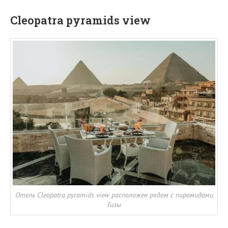
Cleopatra pyramids view
Отель Cleopatra pyramids view расположен рядом с пирамидами
Гизы