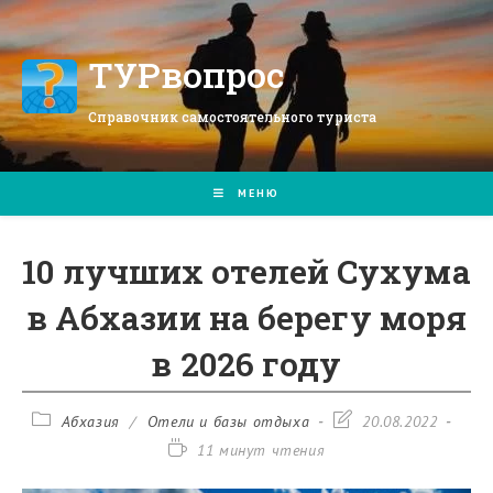
Перейти
к
содержимому
ТУРвопрос
Справочник самостоятельного туриста
МЕНЮ
10 лучших отелей Сухума
в Абхазии на берегу моря
в 2026 году
Рубрика
Запись
Абхазия
/
Отели и базы отдыха
20.08.2022
записи:
изменена:
Время
11 минут чтения
чтения: