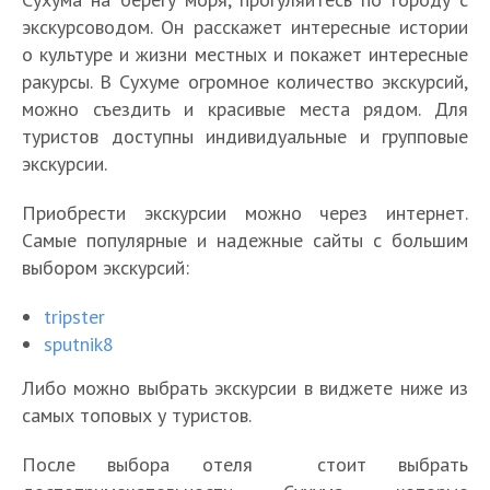
экскурсоводом. Он расскажет интересные истории
о культуре и жизни местных и покажет интересные
ракурсы. В Сухуме огромное количество экскурсий,
можно съездить и красивые места рядом. Для
А
туристов доступны индивидуальные и групповые
к
экскурсии.
Т
т
о
у
Приобрести экскурсии можно через интернет.
Т
п
О
а
о
Самые популярные и надежные сайты с большим
2
ч
л
Т
А
п
Т
0
а
выбором экскурсий:
ь
о
П
р
1
о
д
м
Т
н
п
о
е
0
п
о
ч
tripster
о
ы
1
е
н
л
1
с
и
sputnik8
п
е
5
з
д
у
0
т
р
2
п
л
д
а
ч
л
о
а
Либо можно выбрать экскурсии в виджете ниже из
0
р
у
к
а
ш
у
п
—
самых топовых у туристов.
д
а
ч
а
Л
в
и
Б
ч
р
л
о
в
ш
в
у
т
х
о
ш
и
у
После выбора отеля стоит выбрать
с
и
и
А
ч
о
э
т
и
м
ч
т
л