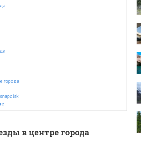
ода
ода
е города
snapolsk
те
езды в центре города