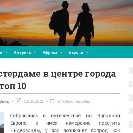
я
Америка
Африка
Европа
тердаме в центре города
топ 10
Запись
Время
тдыха
13.05.2021
8 минут чтения
изменена:
чтения:
Собравшись в путешествие по Западной
Европе, и имея намерение посетить
Нидерланды, у вас возникнет вопрос, как