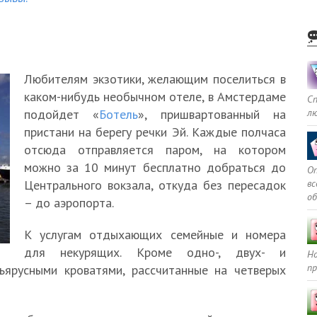
Любителям экзотики, желающим поселиться в
каком-нибудь необычном отеле, в Амстердаме
С
л
подойдет «
Ботель
», пришвартованный на
пристани на берегу речки Эй. Каждые полчаса
отсюда отправляется паром, на котором
можно за 10 минут бесплатно добраться до
Оп
в
Центрального вокзала, откуда без пересадок
о
– до аэропорта.
К услугам отдыхающих семейные и номера
для некурящих. Кроме одно-, двух- и
Но
пр
ъярусными кроватями, рассчитанные на четверых