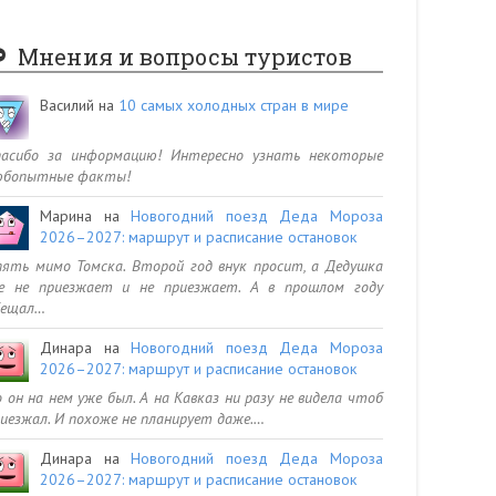
Мнения и вопросы туристов
Василий
на
10 самых холодных стран в мире
пасибо за информацию! Интересно узнать некоторые
юбопытные факты!
Марина
на
Новогодний поезд Деда Мороза
2026–2027: маршрут и расписание остановок
ять мимо Томска. Второй год внук просит, а Дедушка
се не приезжает и не приезжает. А в прошлом году
бещал…
Динара
на
Новогодний поезд Деда Мороза
2026–2027: маршрут и расписание остановок
 он на нем уже был. А на Кавказ ни разу не видела чтоб
иезжал. И похоже не планирует даже.…
Динара
на
Новогодний поезд Деда Мороза
2026–2027: маршрут и расписание остановок