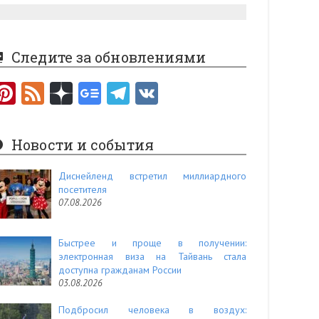
Следите за обновлениями
Pi
F
nt
e
er
e
Новости и события
es
d
t
Диснейленд встретил миллиардного
посетителя
07.08.2026
Быстрее и проще в получении:
электронная виза на Тайвань стала
доступна гражданам России
03.08.2026
Подбросил человека в воздух: