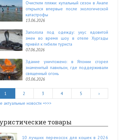
Очистили пляжи: купальный сезон в Анапе
открылся впервые после экологической
катастрофы
13.06.2026
Заползла под одежду: укус ядовитой
змеи во время шоу в отеле Хургады
привёл к гибели туриста
07.06.2026
Здание уничтожено: в Японии сгорел
знаменитый павильон, где поддерживали
священный огонь
03.06.2026
1
2
3
4
5
›
е актуальные новости =>>>
уристические товары
10 лучших переносок для кошек в 2026