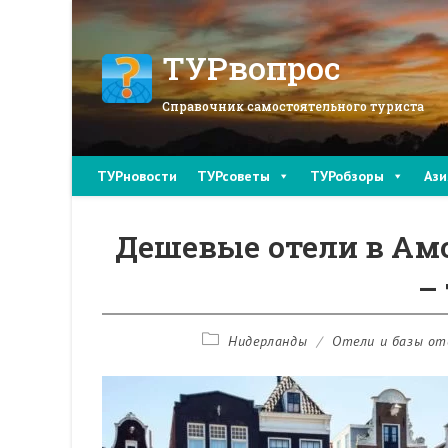
Перейти
к
содержимому
ТУРвопрос
Справочник самостоятельного туриста
ТУРновости
ТУРсоветы
ТУРобзоры
Ази
Дешевые отели в Амс
– 
Рубрика
Нидерланды
/
Отели и базы о
записи: