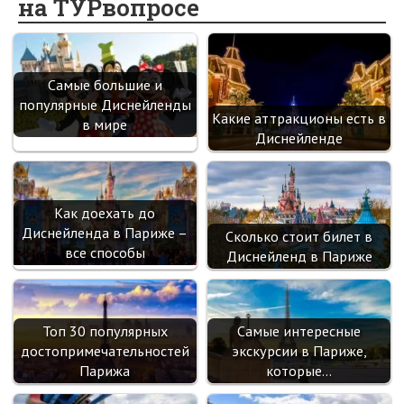
на ТУРвопросе
o
kl
n
t
m
k
as
sn
Самые большие и
ik
популярные Диснейленды
Какие аттракционы есть в
i
в мире
Диснейленде
Как доехать до
Диснейленда в Париже –
Сколько стоит билет в
все способы
Диснейленд в Париже
Топ 30 популярных
Самые интересные
достопримечательностей
экскурсии в Париже,
Парижа
которые…