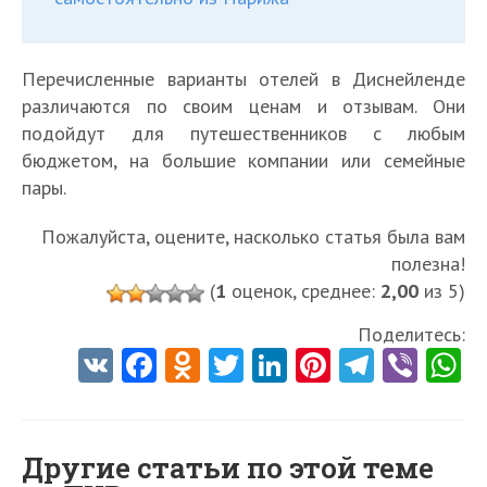
Перечисленные варианты отелей в Диснейленде
различаются по своим ценам и отзывам. Они
подойдут для путешественников с любым
бюджетом, на большие компании или семейные
пары.
Пожалуйста, оцените, насколько статья была вам
полезна!
(
1
оценок, среднее:
2,00
из 5)
Поделитесь:
V
Fa
O
T
Li
Pi
Te
Vi
K
ce
d
w
nk
nt
le
b
h
b
n
itt
e
er
gr
er
t
o
o
er
dI
es
a
Другие статьи по этой теме