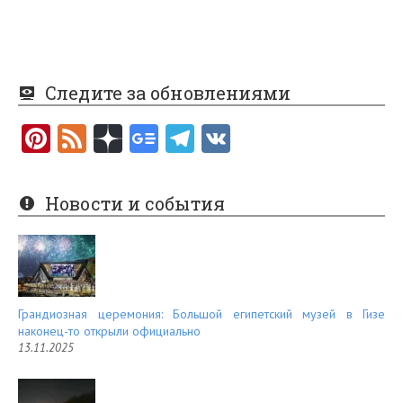
Следите за обновлениями
Pi
F
nt
e
er
e
Новости и события
es
d
t
Грандиозная церемония: Большой египетский музей в Гизе
наконец-то открыли официально
13.11.2025