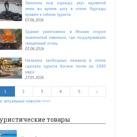
Заползла под одежду: укус ядовитой
змеи во время шоу в отеле Хургады
привёл к гибели туриста
07.06.2026
Здание уничтожено: в Японии сгорел
знаменитый павильон, где поддерживали
священный огонь
03.06.2026
Нехватка свободных лежаков в отеле
сделала туриста богаче почти на 1000
евро
27.05.2026
1
2
3
4
5
›
е актуальные новости =>>>
уристические товары