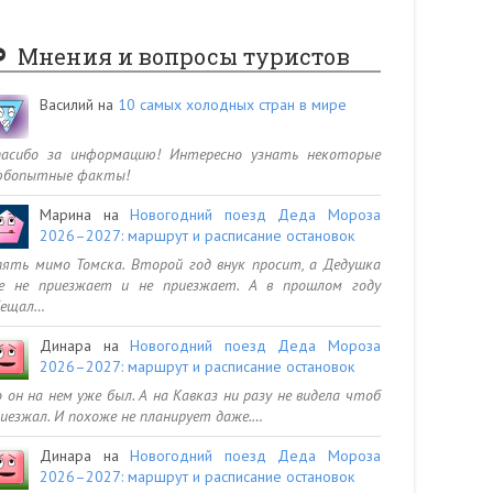
Мнения и вопросы туристов
Василий
на
10 самых холодных стран в мире
пасибо за информацию! Интересно узнать некоторые
юбопытные факты!
Марина
на
Новогодний поезд Деда Мороза
2026–2027: маршрут и расписание остановок
ять мимо Томска. Второй год внук просит, а Дедушка
се не приезжает и не приезжает. А в прошлом году
бещал…
Динара
на
Новогодний поезд Деда Мороза
2026–2027: маршрут и расписание остановок
 он на нем уже был. А на Кавказ ни разу не видела чтоб
иезжал. И похоже не планирует даже.…
Динара
на
Новогодний поезд Деда Мороза
2026–2027: маршрут и расписание остановок