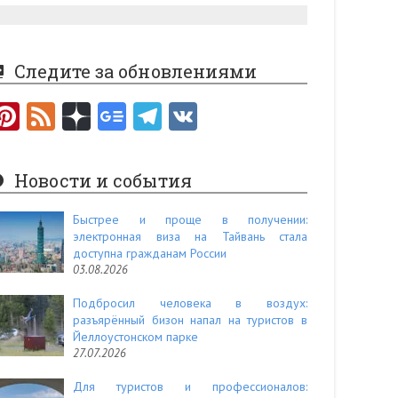
Следите за обновлениями
Pi
F
nt
e
er
e
Новости и события
es
d
t
Быстрее и проще в получении:
электронная виза на Тайвань стала
доступна гражданам России
03.08.2026
Подбросил человека в воздух:
разъярённый бизон напал на туристов в
Йеллоустонском парке
27.07.2026
Для туристов и профессионалов: