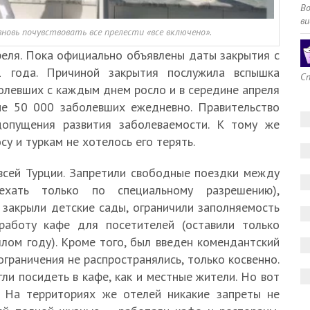
В
ви
овь почувствовать все прелести «все включено».
реля. Пока официально объявлены даты закрытия с
года. Причиной закрытия послужила вспышка
Сп
болевших с каждым днем росло и в середине апреля
не 50 000 заболевших ежедневно. Правительство
допущения развития заболеваемости. К тому же
су и туркам не хотелось его терять.
всей Турции. Запретили свободные поездки между
ехать только по специальному разрешению),
 закрыли детские сады, ограничили заполняемость
работу кафе для посетителей (оставили только
шлом году). Кроме того, был введен комендантский
ограничения не распространялись, только косвенно.
ли посидеть в кафе, как и местные жители. Но вот
. На территориях же отелей никакие запреты не