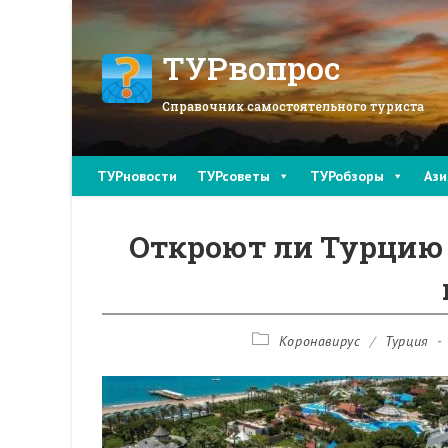
Перейти
к
содержимому
ТУРвопрос
Справочник самостоятельного туриста
ТУРновости
ТУРсоветы
ТУРобзоры
Ази
Откроют ли Турцию 
Рубрика
Коронавирус
/
Турция
записи: