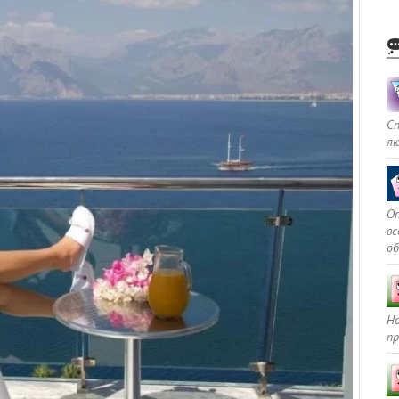
С
л
Оп
в
о
Но
пр