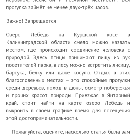
г
Г
т
0
с
т
П
прогулка займёт не менее двух-трёх часов.
а
д
е
с
т
о
5
з
е
р
а
а
п
0
Важно! Запрещается
с
н
е
м
н
р
и
к
а
с
ы
ц
Т
и
н
Озеро Лебедь на Куршской косе в
В
а
х
н
х
и
а
м
Н
т
Калининградской области смело можно назвать
ы
я
о
ы
к
я
н
е
а
е
с
к
д
местом, где происходит соединение человека с
х
р
«
ц
ч
ц
р
о
о
я
ф
а
природой. Здесь птицы принимают пищу из рук
Ф
у
а
и
е
В
т
с
т
а
с
посетителей парка, в лесу можно встретить лисицу,
р
ю
т
о
с
ы
а
а
с
к
и
барсука, белку или даже косулю. Отдых в этих
и
щ
е
н
н
с
М
в
я
т
в
н
и
л
а
благословенных местах – это спокойные прогулки
ы
о
ю
с
р
о
ы
г
й
ь
л
х
среди деревьев, поход в дюны, осмотр побережья
т
л
т
у
в
х
и
л
н
ь
ф
и прочих красот природы. Приезжая в Янтарный
а
л
а
с
о
м
л
е
о
н
а
Э
е
край, стоит найти на карте озеро Лебедь и
н
с
М
е
л
с
с
ы
Т
к
ф
р
и
к
а
с
выкроить в своем графике время для посещения
а
н
т
й
р
т
а
а
ц
и
л
т
этой достопримечательности.
»
а
е
п
о
о
н
н
е
е
а
в
н
К
й
а
п
в
а
а
Б
м
й
К
Пожалуйста, оцените, насколько статья была вам
а
у
К
р
а
о
К
К
л
а