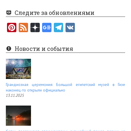
Следите за обновлениями
Pi
F
nt
e
er
e
Новости и события
es
d
t
Грандиозная церемония: Большой египетский музей в Гизе
наконец-то открыли официально
13.11.2025