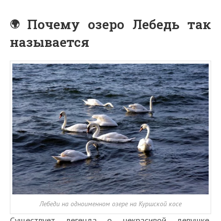
Почему озеро Лебедь так
называется
Лебеди на одноименном озере на Куршской косе
Существует легенда о некрасивой девушке,