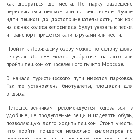
как добраться до места. По парку разрешено
передвигаться пешком или на велосипеде. Лучше
идти пешком до достопримечательности, так как
на дюнах колеса велосипеда будут увязать в песке,
и транспорт придется катить руками или нести.
О
р
Пройти к Лебяжьему озеру можно по склону дюны
н
и
Сыпучая. До нее можно добраться на авто или
т
пройти пешком от населенного пункта Морское.
о
2
л
0
В начале туристического пути имеется парковка.
5
о
л
Так же установлены биотуалеты, площадки для
0
г
у
отдыха.
с
и
ч
а
ч
ш
Путешественникам рекомендуется одеваться в
м
е
и
ы
Т
удобные, не продуваемые вещи и надевать обувь,
с
х
х
о
позволяющую долго ходить пешком. Стоит учесть,
к
д
Б
и
п
что пройти придется несколько километров по
а
о
Т
у
н
2
я
неровной, лесистой и песчаной местности. Вся
с
О