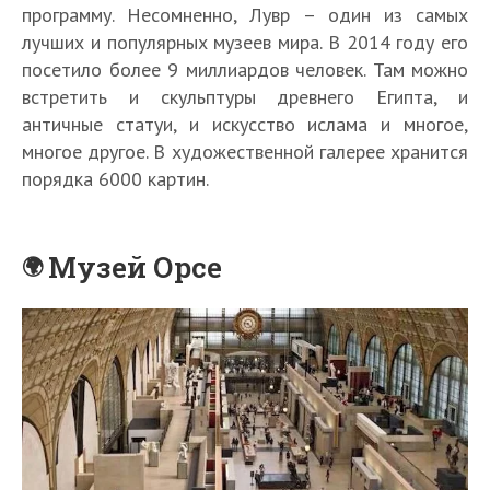
программу. Несомненно, Лувр – один из самых
лучших и популярных музеев мира. В 2014 году его
посетило более 9 миллиардов человек. Там можно
встретить и скульптуры древнего Египта, и
античные статуи, и искусство ислама и многое,
многое другое. В художественной галерее хранится
порядка 6000 картин.
Л
Музей Орсе
у
в
р
А
Ф
б
С
р
у
С
а
а
-
а
м
н
Д
1
7
м
ы
ц
а
0
л
ы
е
и