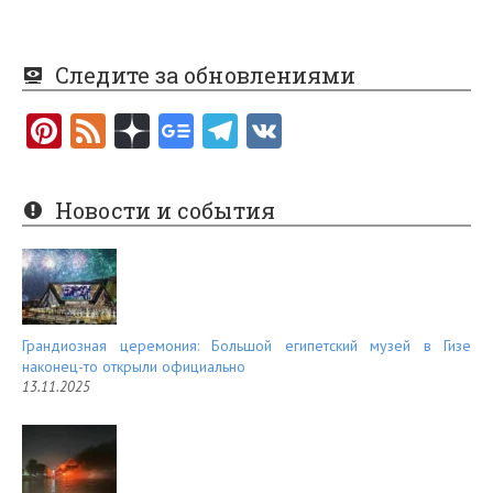
Следите за обновлениями
Pi
F
nt
e
er
e
Новости и события
es
d
t
Грандиозная церемония: Большой египетский музей в Гизе
наконец-то открыли официально
13.11.2025