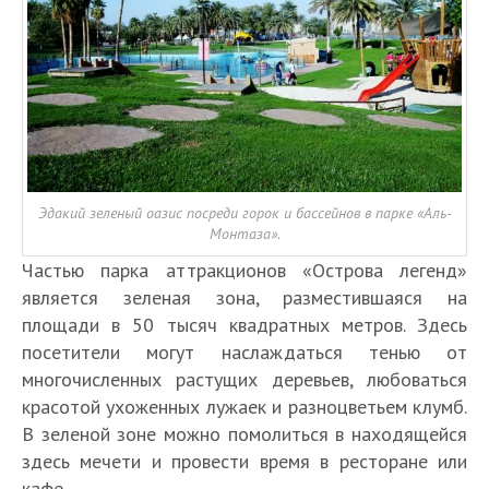
Эдакий зеленый оазис посреди горок и бассейнов в парке «Аль-
Монтаза».
Частью парка аттракционов «Острова легенд»
является зеленая зона, разместившаяся на
площади в 50 тысяч квадратных метров. Здесь
посетители могут наслаждаться тенью от
многочисленных растущих деревьев, любоваться
красотой ухоженных лужаек и разноцветьем клумб.
В зеленой зоне можно помолиться в находящейся
здесь мечети и провести время в ресторане или
кафе.