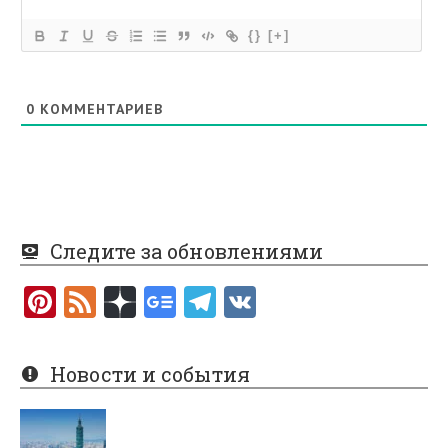
{}
[+]
0
КОММЕНТАРИЕВ
Следите за обновлениями
Pi
F
nt
e
er
e
Новости и события
es
d
t