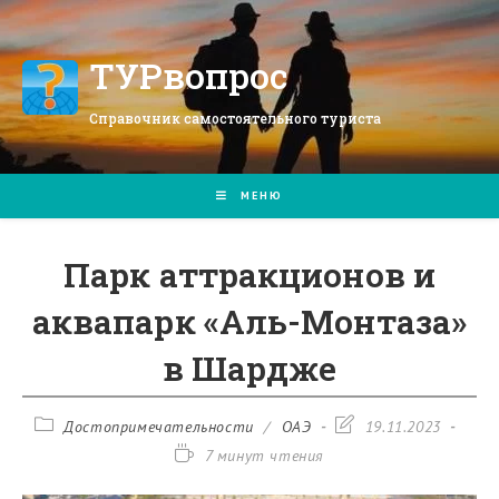
Перейти
к
содержимому
ТУРвопрос
Справочник самостоятельного туриста
МЕНЮ
Парк аттракционов и
аквапарк «Аль-Монтаза»
в Шардже
Рубрика
Запись
Достопримечательности
/
ОАЭ
19.11.2023
записи:
изменена:
Время
7 минут чтения
чтения: