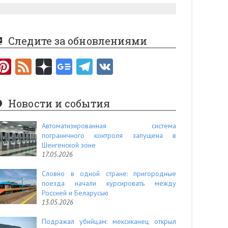
Следите за обновлениями
Pi
F
nt
e
er
e
Новости и события
es
d
t
Автоматизированная система
пограничного контроля запущена в
Шенгенской зоне
17.05.2026
Словно в одной стране: пригородные
поезда начали курсировать между
Россией и Беларусью
13.05.2026
Подражал убийцам: мексиканец открыл