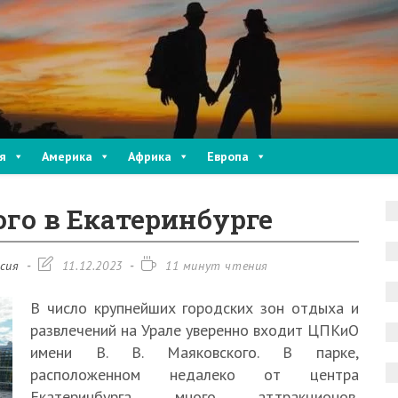
я
Америка
Африка
Европа
го в Екатеринбурге
Запись
Время
сия
11.12.2023
11 минут чтения
изменена:
чтения:
В число крупнейших городских зон отдыха и
развлечений на Урале уверенно входит ЦПКиО
имени В. В. Маяковского. В парке,
расположенном недалеко от центра
Екатеринбурга, много аттракционов,