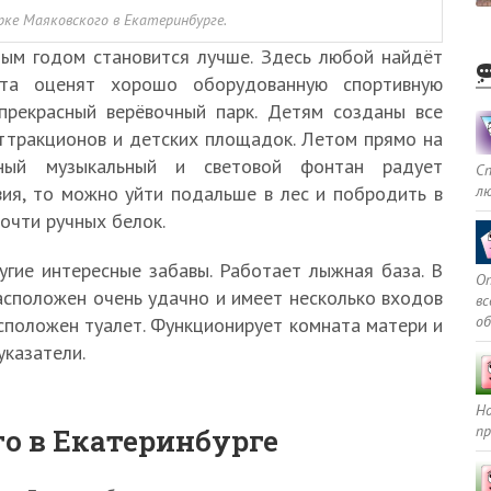
рке Маяковского в Екатеринбурге.
дым годом становится лучше. Здесь любой найдёт
рта оценят хорошо оборудованную спортивную
прекрасный верёвочный парк. Детям созданы все
аттракционов и детских площадок. Летом прямо на
пный музыкальный и световой фонтан радует
С
л
ия, то можно уйти подальше в лес и побродить в
очти ручных белок.
угие интересные забавы. Работает лыжная база. В
Оп
расположен очень удачно и имеет несколько входов
в
о
асположен туалет. Функционирует комната матери и
указатели.
Но
пр
о в Екатеринбурге