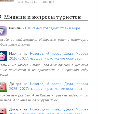
20.08.2022
/
0 КОММЕНТАРИЕВ
Мнения и вопросы туристов
Василий
на
10 самых холодных стран в мире
пасибо за информацию! Интересно узнать некоторые
юбопытные факты!
Марина
на
Новогодний поезд Деда Мороза
2026–2027: маршрут и расписание остановок
ять мимо Томска. Второй год внук просит, а Дедушка
се не приезжает и не приезжает. А в прошлом году
бещал…
Динара
на
Новогодний поезд Деда Мороза
2026–2027: маршрут и расписание остановок
 он на нем уже был. А на Кавказ ни разу не видела чтоб
иезжал. И похоже не планирует даже.…
Динара
на
Новогодний поезд Деда Мороза
2026–2027: маршрут и расписание остановок