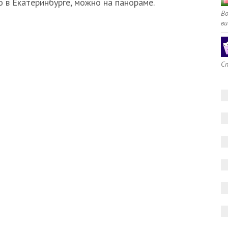
о в Екатеринбурге, можно на панораме.
В
ви
Сп