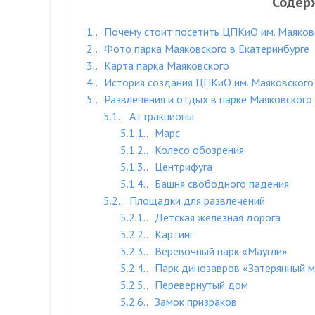
Содер
1.
Почему стоит посетить ЦПКиО им. Маяков
2.
Фото парка Маяковского в Екатеринбурге
3.
Карта парка Маяковского
4.
История создания ЦПКиО им. Маяковского 
5.
Развлечения и отдых в парке Маяковского
5.1.
Аттракционы
5.1.1.
Марс
5.1.2.
Колесо обозрения
5.1.3.
Центрифуга
5.1.4.
Башня свободного падения
5.2.
Площадки для развлечений
5.2.1.
Детская железная дорога
5.2.2.
Картинг
5.2.3.
Веревочный парк «Маугли»
5.2.4.
Парк динозавров «Затерянный м
5.2.5.
Перевернутый дом
5.2.6.
Замок призраков