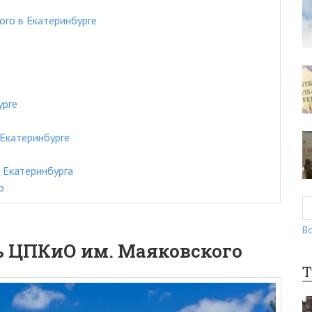
го в Екатеринбурге
урге
Екатеринбурге
 Екатеринбурга
о
Вс
ь ЦПКиО им. Маяковского
Т