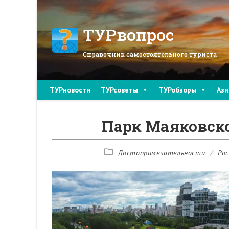
Перейти
к
содержимому
ТУРвопрос
Справочник самостоятельного туриста
ТУРновости
ТУРсоветы
ТУРобзоры
Ази
Парк Маяковско
Рубрика
Достопримечательности
/
Рос
записи: