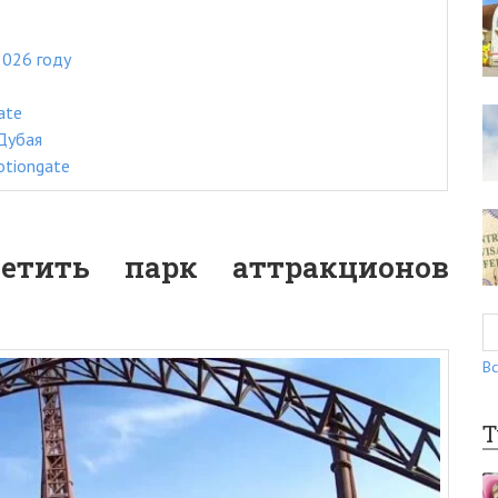
e
2026 году
ate
 Дубая
otiongate
етить парк аттракционов
Вс
Т