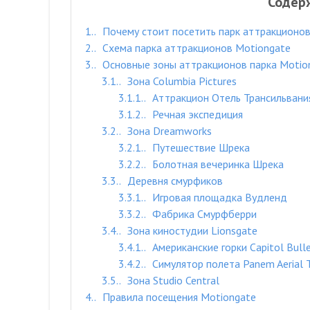
Содер
1.
Почему стоит посетить парк аттракционов
2.
Схема парка аттракционов Motiongate
3.
Основные зоны аттракционов парка Motio
3.1.
Зона Columbia Pictures
3.1.1.
Аттракцион Отель Трансильвани
3.1.2.
Речная экспедиция
3.2.
Зона Dreamworks
3.2.1.
Путешествие Шрека
3.2.2.
Болотная вечеринка Шрека
3.3.
Деревня смурфиков
3.3.1.
Игровая площадка Вудленд
3.3.2.
Фабрика Смурфберри
3.4.
Зона киностудии Lionsgate
3.4.1.
Американские горки Capitol Bull
3.4.2.
Симулятор полета Panem Aerial 
3.5.
Зона Studio Central
4.
Правила посещения Motiongate