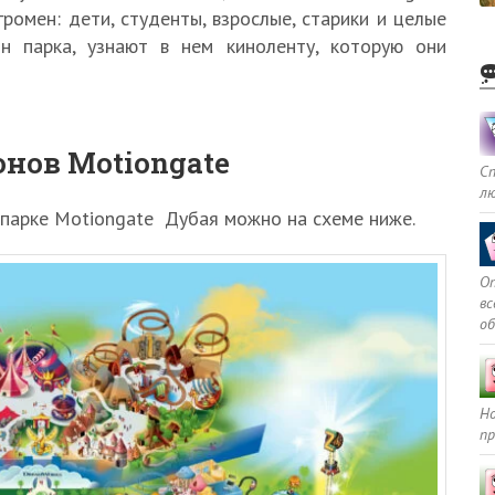
ромен: дети, студенты, взрослые, старики и целые
н парка, узнают в нем киноленту, которую они
нов Motiongate
С
л
парке Motiongate Дубая можно на схеме ниже.
Оп
в
о
Но
пр