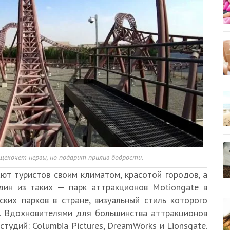
екочет нервы, но подарит прилив бодрости.
т туристов своим климатом, красотой городов, а
дин из таких — парк аттракционов Motiongate в
ких парков в стране, визуальный стиль которого
о. Вдохновителями для большинства аттракционов
тудий: Columbia Pictures, DreamWorks и Lionsgate.