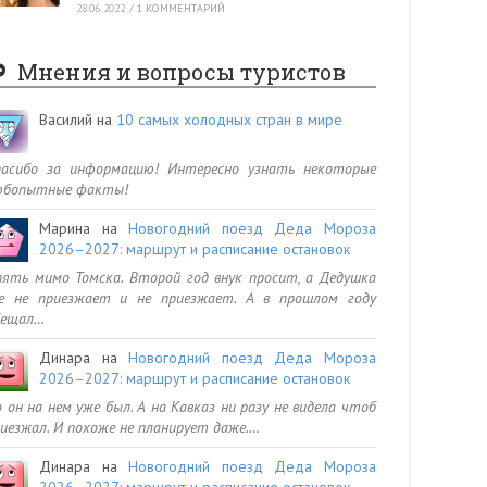
28.06.2022
/
1 КОММЕНТАРИЙ
Мнения и вопросы туристов
Василий
на
10 самых холодных стран в мире
пасибо за информацию! Интересно узнать некоторые
юбопытные факты!
Марина
на
Новогодний поезд Деда Мороза
2026–2027: маршрут и расписание остановок
ять мимо Томска. Второй год внук просит, а Дедушка
се не приезжает и не приезжает. А в прошлом году
бещал…
Динара
на
Новогодний поезд Деда Мороза
2026–2027: маршрут и расписание остановок
 он на нем уже был. А на Кавказ ни разу не видела чтоб
иезжал. И похоже не планирует даже.…
Динара
на
Новогодний поезд Деда Мороза
2026–2027: маршрут и расписание остановок