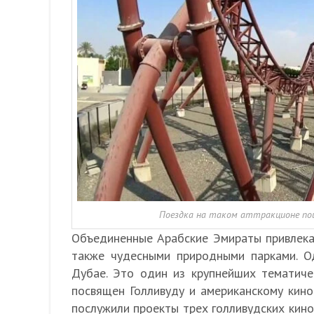
Поездка на таком аттракционе пощ
Объединенные Арабские Эмираты привлекаю
также чудесными природными парками. О
Дубае. Это один из крупнейших тематичес
посвящен Голливуду и американскому кин
послужили проекты трех голливудских кинос