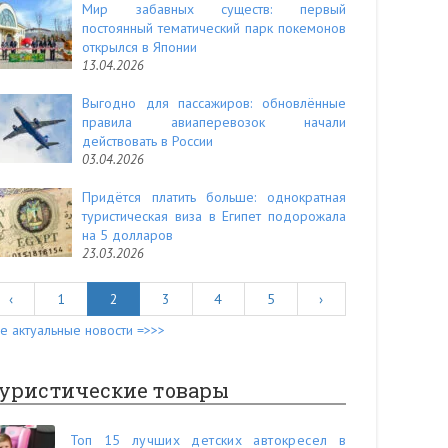
Мир забавных существ: первый
постоянный тематический парк покемонов
открылся в Японии
13.04.2026
Выгодно для пассажиров: обновлённые
правила авиаперевозок начали
действовать в России
03.04.2026
Придётся платить больше: однократная
туристическая виза в Египет подорожала
на 5 долларов
23.03.2026
‹
1
2
3
4
5
›
е актуальные новости =>>>
уристические товары
Топ 15 лучших детских автокресел в