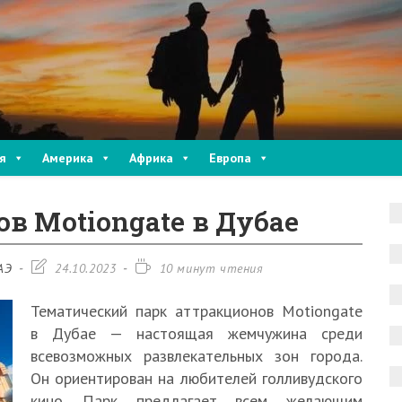
я
Америка
Африка
Европа
в Motiongate в Дубае
Запись
Время
АЭ
24.10.2023
10 минут чтения
изменена:
чтения:
Тематический парк аттракционов Motiongate
в Дубае — настоящая жемчужина среди
всевозможных развлекательных зон города.
Он ориентирован на любителей голливудского
кино. Парк предлагает всем желающим