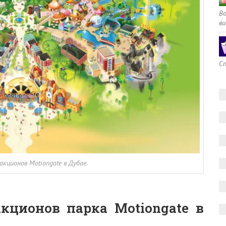
В
ви
Сп
кционов Motiongate в Дубае.
кционов парка Motiongate в