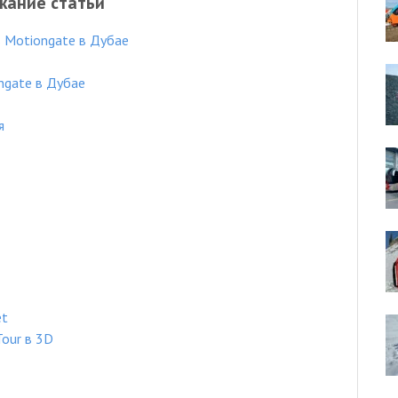
жание статьи
 Motiongate в Дубае
ngate в Дубае
я
et
Tour в 3D