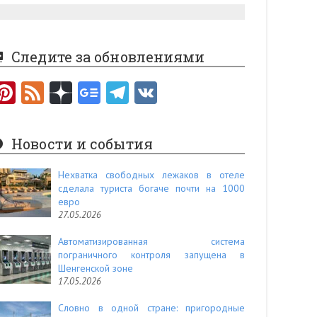
Следите за обновлениями
Pi
F
nt
e
er
e
Новости и события
es
d
t
Нехватка свободных лежаков в отеле
сделала туриста богаче почти на 1000
евро
27.05.2026
Автоматизированная система
пограничного контроля запущена в
Шенгенской зоне
17.05.2026
Словно в одной стране: пригородные