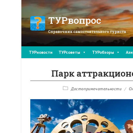
Перейти
к
содержимому
ТУРвопрос
Справочник самостоятельного туриста
ТУРновости
ТУРсоветы
ТУРобзоры
Ази
Парк аттракционо
Рубрика
Достопримечательности
/
О
записи: