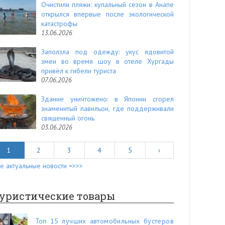
Очистили пляжи: купальный сезон в Анапе
открылся впервые после экологической
катастрофы
13.06.2026
Заползла под одежду: укус ядовитой
змеи во время шоу в отеле Хургады
привёл к гибели туриста
07.06.2026
Здание уничтожено: в Японии сгорел
знаменитый павильон, где поддерживали
священный огонь
03.06.2026
1
2
3
4
5
›
е актуальные новости =>>>
уристические товары
Топ 15 лучших автомобильных бустеров