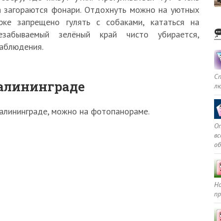
да загораются фонари. Отдохнуть можно на уютных
рке запрещено гулять с собаками, кататься на
Незабываемый зелёный край чисто убирается,
аблюдения.
С
Калининграде
л
Калининграде, можно на фотопанораме.
Оп
в
о
Но
пр