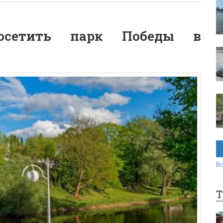
осетить парк Победы в
Вс
Т