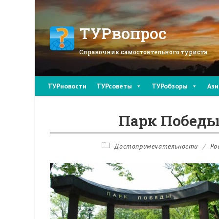
Перейти
к
содержимому
ТУРвопрос
Справочник самостоятельного туриста
ТУРновости
ТУРсоветы
ТУРобзоры
Ази
Парк Победы
Рубрика
Достопримечательности
/
Ро
записи: