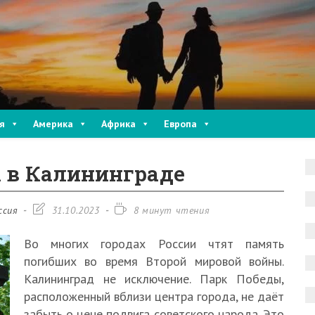
я
Америка
Африка
Европа
 в Калининграде
Запись
Время
ссия
31.10.2023
8 минут чтения
изменена:
чтения:
Во многих городах России чтят память
погибших во время Второй мировой войны.
Калининград не исключение. Парк Победы,
расположенный вблизи центра города, не даёт
забыть о цене подвига советского народа. Это