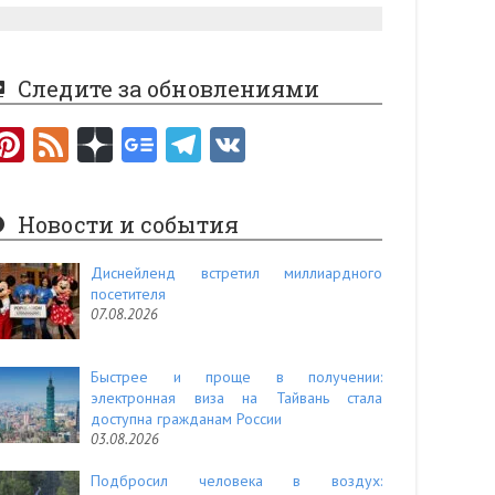
Следите за обновлениями
Pi
F
nt
e
er
e
Новости и события
es
d
t
Диснейленд встретил миллиардного
посетителя
07.08.2026
Быстрее и проще в получении:
электронная виза на Тайвань стала
доступна гражданам России
03.08.2026
Подбросил человека в воздух: