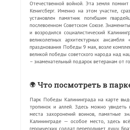
Отечественной войной. Эта земля помнит
Кенигсберг. Именно на этом участке, ср
установлен памятник погибшим гварде
послевоенном Советском Союзе. Знаменитый
и возродился социалистический Калининг
великолепных архитектурных ансамбля
празднования Победы 9 мая, возле комплек
великой победы советского народа над на
– знаменательный подарок ветеранам от го
Что посмотреть в парк
Парк Победы Калининграда на карте выд
тропинок и аллей. Здесь можно увидеть 
места захоронений воинов, памятные з
Калининграде — особое место, здесь всё
героических солдат переполняет душу. Бра