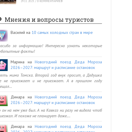
29.11.2023
/
0 КОММЕНТАРИЕВ
Мнения и вопросы туристов
Василий
на
10 самых холодных стран в мире
пасибо за информацию! Интересно узнать некоторые
юбопытные факты!
Марина
на
Новогодний поезд Деда Мороза
2026–2027: маршрут и расписание остановок
ять мимо Томска. Второй год внук просит, а Дедушка
се не приезжает и не приезжает. А в прошлом году
бещал…
Динара
на
Новогодний поезд Деда Мороза
2026–2027: маршрут и расписание остановок
 он на нем уже был. А на Кавказ ни разу не видела чтоб
иезжал. И похоже не планирует даже.…
Динара
на
Новогодний поезд Деда Мороза
2026–2027: маршрут и расписание остановок