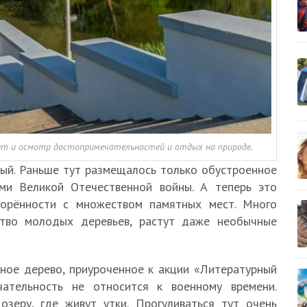
ает и осмотр достопримечательностей и отдых на природе.
ый. Раньше тут размещалось только обустроенное
ми Великой Отечественной войны. А теперь это
ворённости с множеством памятных мест. Много
ство молодых деревьев, растут даже необычные
ное дерево, приуроченное к акции «Литературный
чательность не относится к военному времени.
озеру, где живут утки. Прогуливаться тут очень