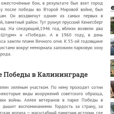
 ожесточённые бои, в результате был взят город
азу после победы во Второй Мировой войне, был
йцам. Он воздвигнут одним из самых первых в
, памятный район. Тут рухнул прусский Кенигсберг
рад. На следующий,1946 год, вблизи возвели два
 «Штурм» и «Победа». А в 1960 году, в день
са зажгли пламя Вечного огня. К 55-ой годовщине
цистами вокруг мемориала заложили парковую зону
рода.
е Победы в Калининграде
елен зелёным участком. По нему проходят сотни
некоторые виды вооружений советского образца,
наки войны. Аллея ветеранов в парке Победы в
 дышит воспоминаниями. Гордость за страну, за
тская могила — масштабный памятник истории, где