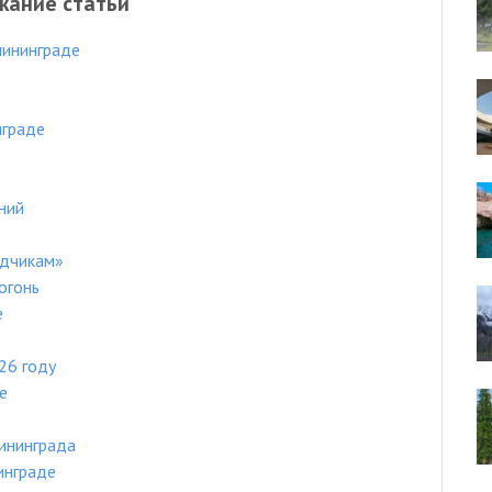
жание статьи
лининграде
нграде
ний
едчикам»
огонь
е
26 году
е
ининграда
инграде