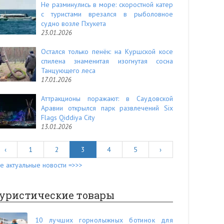
Не разминулись в море: скоростной катер
с туристами врезался в рыболовное
судно возле Пхукета
23.01.2026
Остался только пенёк: на Куршской косе
спилена знаменитая изогнутая сосна
Танцующего леса
17.01.2026
Аттракционы поражают: в Саудовской
Аравии открылся парк развлечений Six
Flags Qiddiya City
13.01.2026
‹
1
2
3
4
5
›
е актуальные новости =>>>
уристические товары
10 лучших горнолыжных ботинок для