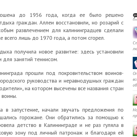
рошена до 1956 года, когда ее было решено
тдыха граждан. Аллеи восстановили, но розарий с
собым развлечением для калининградцев сделали
е всего лишь до 1970 года, а потом сгорел.
С
л
дыха получила новое развитие: здесь установили
 для занятий теннисом.
нинграда прошли под покровительством воинов-
Оп
в
 городского руководства и неравнодушных граждан
о
одители», на котором высечены все названия стран
 воины.
а в запустение, начали звучать предложения по
Но
пр
ешались горожане. Они обратились за помощью к
овела детство в Калининграде и не раз гуляла в
ковую зону под личный патронаж и благодаря ей