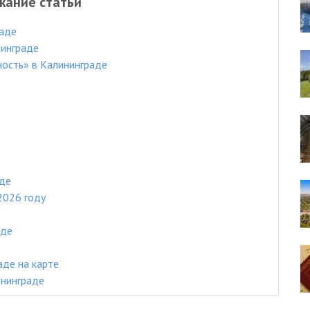
жание статьи
раде
нинграде
ость» в Калининграде
аде
2026 году
аде
аде на карте
ининграде