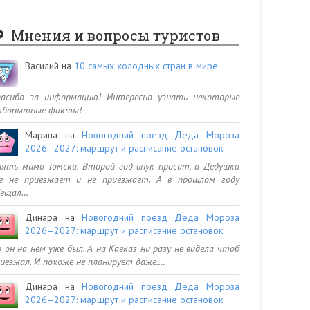
Мнения и вопросы туристов
Василий
на
10 самых холодных стран в мире
пасибо за информацию! Интересно узнать некоторые
юбопытные факты!
Марина
на
Новогодний поезд Деда Мороза
2026–2027: маршрут и расписание остановок
ять мимо Томска. Второй год внук просит, а Дедушка
се не приезжает и не приезжает. А в прошлом году
бещал…
Динара
на
Новогодний поезд Деда Мороза
2026–2027: маршрут и расписание остановок
 он на нем уже был. А на Кавказ ни разу не видела чтоб
иезжал. И похоже не планирует даже.…
Динара
на
Новогодний поезд Деда Мороза
2026–2027: маршрут и расписание остановок