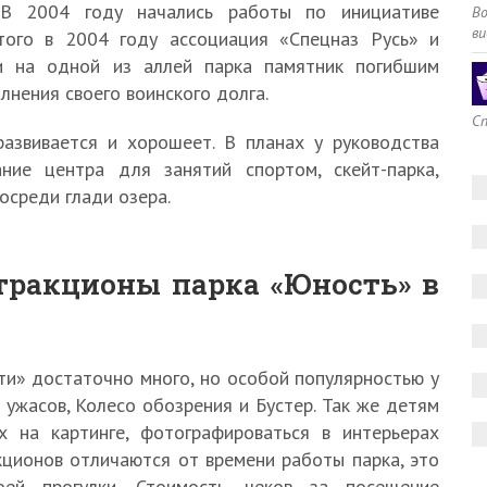
 В 2004 году начались работы по инициативе
В
ви
того в 2004 году ассоциация «Спецназ Русь» и
ли на одной из аллей парка памятник погибшим
лнения своего воинского долга.
Сп
азвивается и хорошеет. В планах у руководства
ние центра для занятий спортом, скейт-парка,
осреди глади озера.
тракционы парка «Юность» в
ти» достаточно много, но особой популярностью у
 ужасов, Колесо обозрения и Бустер. Так же детям
х на картинге, фотографироваться в интерьерах
кционов отличаются от времени работы парка, это
оей прогулки. Стоимость чеков за посещение