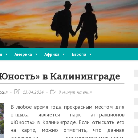
я
Америка
Африка
Европа
«Юность» в Калининграде
Запись
Время
ссия
13.04.2024
9 минут чтения
изменена:
чтения:
В любое время года прекрасным местом для
отдыха является парк аттракционов
«Юность» в Калининграде. Если отыскать его
на карте, можно отметить, что данная
популярная достопримечательность