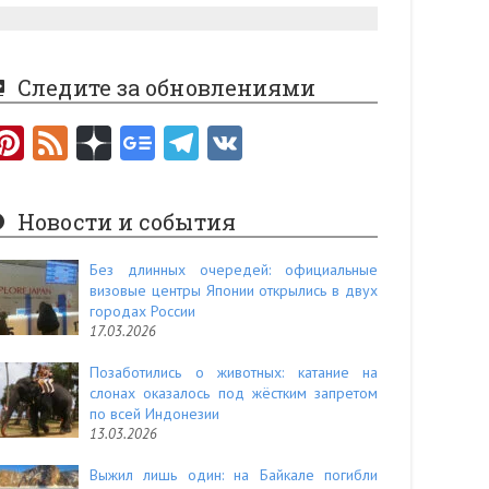
Следите за обновлениями
Pi
F
nt
e
er
e
Новости и события
es
d
t
Без длинных очередей: официальные
визовые центры Японии открылись в двух
городах России
17.03.2026
Позаботились о животных: катание на
слонах оказалось под жёстким запретом
по всей Индонезии
13.03.2026
Выжил лишь один: на Байкале погибли