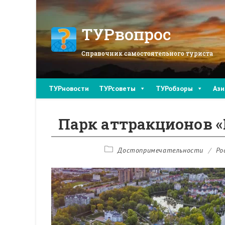
Перейти
к
содержимому
ТУРвопрос
Справочник самостоятельного туриста
ТУРновости
ТУРсоветы
ТУРобзоры
Ази
Парк аттракционов 
Рубрика
Достопримечательности
/
Ро
записи: