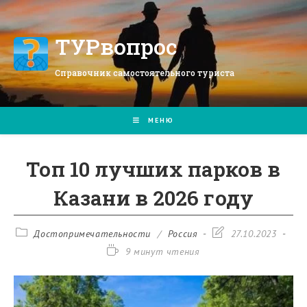
Перейти
к
содержимому
ТУРвопрос
Справочник самостоятельного туриста
МЕНЮ
Топ 10 лучших парков в
Казани в 2026 году
Рубрика
Запись
Достопримечательности
/
Россия
27.10.2023
записи:
изменена:
Время
9 минут чтения
чтения: