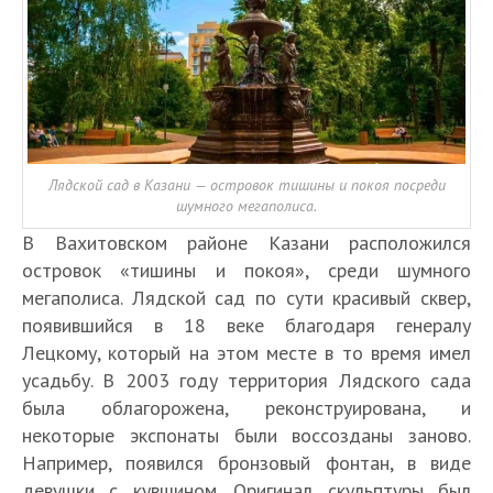
Лядской сад в Казани — островок тишины и покоя посреди
шумного мегаполиса.
В Вахитовском районе Казани расположился
островок «тишины и покоя», среди шумного
мегаполиса. Лядской сад по сути красивый сквер,
появившийся в 18 веке благодаря генералу
Лецкому, который на этом месте в то время имел
усадьбу. В 2003 году территория Лядского сада
была облагорожена, реконструирована, и
некоторые экспонаты были воссозданы заново.
Например, появился бронзовый фонтан, в виде
девушки с кувшином. Оригинал скульптуры был