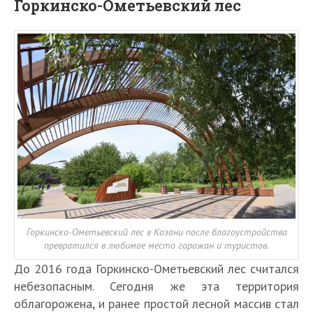
Горкинско-Ометьевский лес
Горкинско-Ометьевский лес в Казани после благоустройства
превратился в любимое место горожан и туристов.
До 2016 года Горкинско-Ометьевский лес считался
небезопасным. Сегодня же эта территория
облагорожена, и ранее простой лесной массив стал