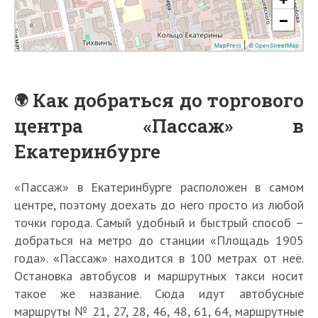
Как добраться до торгового
центра «Пассаж» в
Екатеринбурге
«Пассаж» в Екатеринбурге расположен в самом
центре, поэтому доехать до него просто из любой
Т
точки города. Самый удобный и быстрый способ –
о
Т
р
добраться на метро до станции «Площадь 1905
о
г
года». «Пассаж» находится в 100 метрах от неё.
р
К
С
о
Остановка автобусов и маршрутных такси носит
г
а
а
в
Т
о
к
такое же название. Сюда идут автобусные
м
Т
о
о
в
и
1
маршруты № 21, 27, 28, 46, 48, 61, 64, маршрутные
ы
о
-