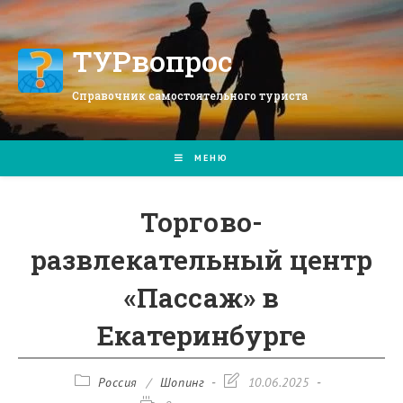
Перейти
к
содержимому
ТУРвопрос
Справочник самостоятельного туриста
МЕНЮ
Торгово-
развлекательный центр
«Пассаж» в
Екатеринбурге
Рубрика
Запись
Россия
/
Шопинг
10.06.2025
записи:
изменена: