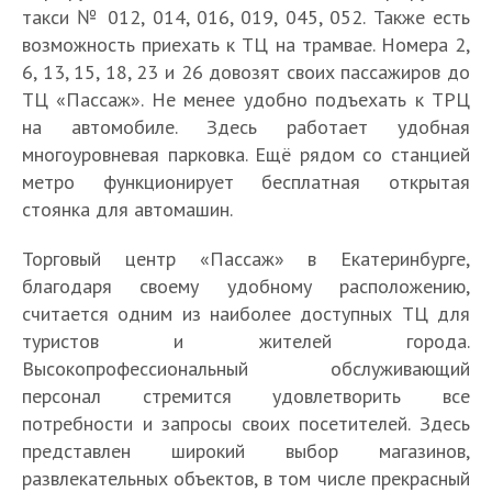
п
о
е
0
такси № 012, 014, 016, 019, 045, 052. Также есть
е
р
р
1
-
с
л
Г
б
г
возможность приехать к ТЦ на трамвае. Номера 2,
а
5
р
т
у
д
о
о
з
6, 13, 15, 18, 23 и 26 довозят своих пассажиров до
с
а
р
ч
е
л
в
в
ТЦ «Пассаж». Не менее удобно подъехать к ТРЦ
а
з
а
ш
п
ь
Л
о
л
на автомобиле. Здесь работает удобная
С
м
в
н
и
о
ш
у
-
е
а
ы
л
ы
многоуровневая парковка. Ещё рядом со станцией
х
е
и
ч
р
к
м
х
е
о
т
с
метро функционирует бесплатная открытая
П
е
ш
а
а
ы
б
к
т
о
т
стоянка для автомашин.
л
т
и
з
т
е
о
а
к
р
ь
о
о
е
в
е
б
л
т
р
г
в
Торговый центр «Пассаж» в Екатеринбурге,
щ
р
т
л
л
о
ь
е
ы
о
К
а
г
о
е
благодаря своему удобному расположению,
ь
л
ш
л
т
в
и
д
о
р
к
Л
н
считается одним из наиболее доступных ТЦ для
ь
и
ь
ы
ы
с
ь
в
г
а
у
ы
туристов и жителей города.
ш
х
н
д
х
л
1
ы
о
т
ч
й
Высокопрофессиональный обслуживающий
и
т
ы
л
ц
о
9
е
в
е
ш
ц
е
о
й
я
персонал стремится удовлетворить все
е
в
0
ц
ы
л
и
е
т
р
ц
р
н
о
потребности и запросы своих посетителей. Здесь
5
е
е
ь
е
н
о
г
е
о
т
д
представлен широкий выбор магазинов,
г
н
ц
н
т
т
р
о
н
с
р
с
о
т
развлекательных объектов, в том числе прекрасный
е
ы
о
р
г
в
т
с
о
к