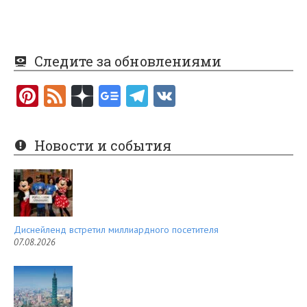
Следите за обновлениями
Pi
F
nt
e
er
e
Новости и события
es
d
t
Диснейленд встретил миллиардного посетителя
07.08.2026