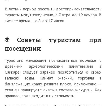
Х
р
В летний период посетить достопримечательность
а
туристы могут ежедневно, с 7 утра до 19 вечера. В
К
м
зимнее время — с 8 до 17 часов.
а
А
К
к
б
а
Б
д
у
и
о
о
Советы туристам при
-
р
л
б
К
С
посещении
Т
с
ь
р
а
и
Ч
3
Ч
О
к
ш
а
к
Т
П
м
е
0
е
П
и
о
т
и
Туристам, желающим познакомиться поближе с
о
и
б
м
л
м
1
й
й
ь
е
п
р
е
з
древними археологическими памятниками в
у
з
0
е
с
с
ф
5
а
л
н
ч
Саккаре, следует заранее позаботиться о своих
н
л
г
ф
я
р
0
м
в
а
ш
запасах воды. Климат жаркий, торговля в
а
у
и
и
и
у
и
и
Е
м
и
близлежащих краях развита плохо. Исключение —
м
ч
п
н
з
к
н
д
г
е
х
е
ш
е
к
если вы планируете ехать в составе экскурсии. Как
К
т
т
а
и
н
с
н
и
т
с
а
ы
правило, вода входит в их стоимость.
е
М
п
и
у
и
х
с
в
и
р
р
и
т
т
в
т
э
к
Е
р
а