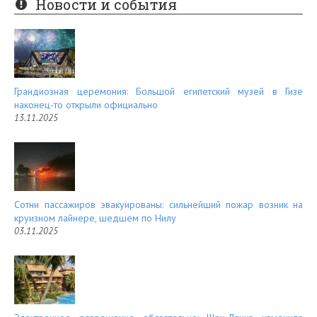
Новости и события
es
d
t
Грандиозная церемония: Большой египетский музей в Гизе
наконец-то открыли официально
13.11.2025
Сотни пассажиров эвакуированы: сильнейший пожар возник на
круизном лайнере, шедшем по Нилу
03.11.2025