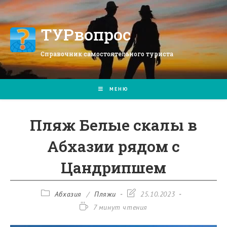
Перейти
к
содержимому
ТУРвопрос
Справочник самостоятельного туриста
МЕНЮ
Пляж Белые скалы в
Абхазии рядом с
Цандрипшем
Рубрика
Запись
Абхазия
/
Пляжи
25.10.2023
записи:
изменена:
Время
7 минут чтения
чтения: