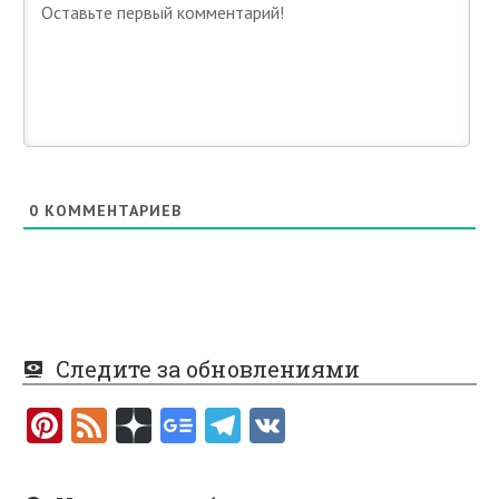
0
КОММЕНТАРИЕВ
Следите за обновлениями
Pi
F
nt
e
er
e