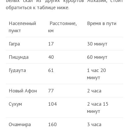
Белых скал из других курортов Абхазии, стоит
обратиться к таблице ниже.
Населенный
Расстояние,
Время в пути
пункт
км
Гагра
17
30 минут
Пицунда
40
60 минут
Гудаута
61
1 час 20
минут
Новый Афон
77
2 часа
Сухум
104
2 часа 15
минут
Очамчира
160
3 часа