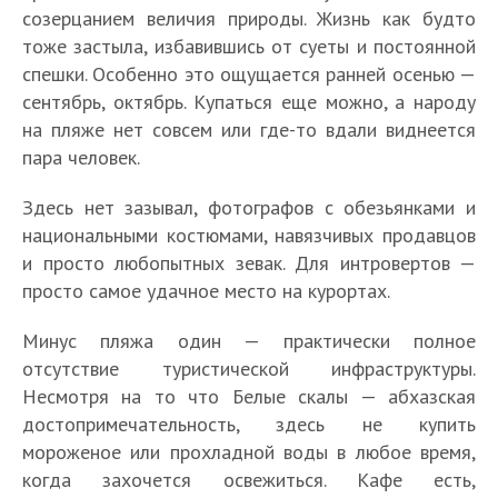
Л
созерцанием величия природы. Жизнь как будто
у
тоже застыла, избавившись от суеты и постоянной
ч
спешки. Особенно это ощущается ранней осенью —
ш
сентябрь, октябрь. Купаться еще можно, а народу
и
на пляже нет совсем или где-то вдали виднеется
е
П
д
пара человек.
О
о
о
ч
К
с
с
Здесь нет зазывал, фотографов с обезьянками и
а
у
е
т
м
национальными костюмами, навязчивых продавцов
д
л
о
ч
и просто любопытных зевак. Для интровертов —
К
а
о
п
К
К
и
просто самое удачное место на курортах.
а
с
к
р
о
о
Л
р
к
К
ъ
Ц
и
г
г
у
а
Минус пляжа один — практически полное
а
Б
а
е
Т
Т
а
м
д
д
ч
—
я
е
к
з
отсутствие туристической инфраструктуры.
о
о
н
е
а
а
ш
л
п
л
а
д
п
п
Несмотря на то что Белые скалы — абхазская
д
ч
н
н
и
у
о
ы
я
и
1
1
достопримечательность, здесь не купить
р
а
а
а
е
ч
г
е
п
т
5
5
и
т
мороженое или прохладной воды в любое время,
ч
ч
п
ш
о
н
о
ь
л
л
п
е
и
и
л
и
когда захочется освежиться. Кафе есть,
д
о
г
в
у
у
ш
л