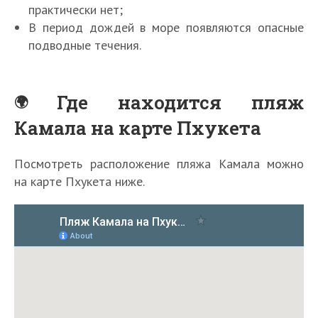
практически нет;
В период дождей в море появляются опасные
подводные течения.
Где находится пляж
Камала на карте Пхукета
Посмотреть расположение пляжа Камала можно
на карте Пхукета ниже.
О
О
т
т
д
д