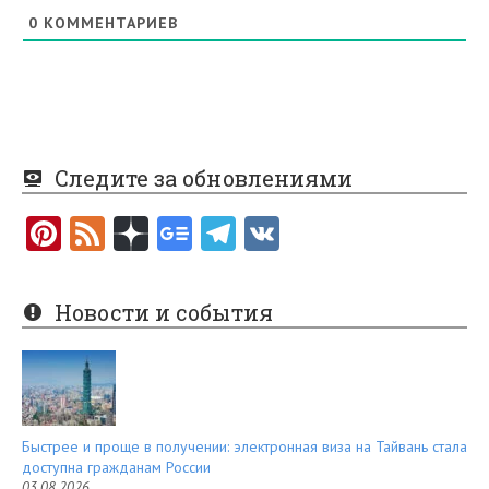
0
КОММЕНТАРИЕВ
Следите за обновлениями
Pi
F
nt
e
er
e
Новости и события
es
d
t
Быстрее и проще в получении: электронная виза на Тайвань стала
доступна гражданам России
03.08.2026