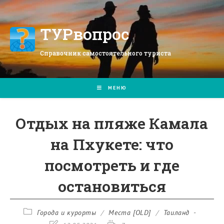
Перейти
к
содержимому
ТУРвопрос
Справочник самостоятельного туриста
МЕНЮ
Отдых на пляже Камала
на Пхукете: что
посмотреть и где
остановиться
Рубрика
Города и курорты
/
Места [OLD]
/
Таиланд
записи: