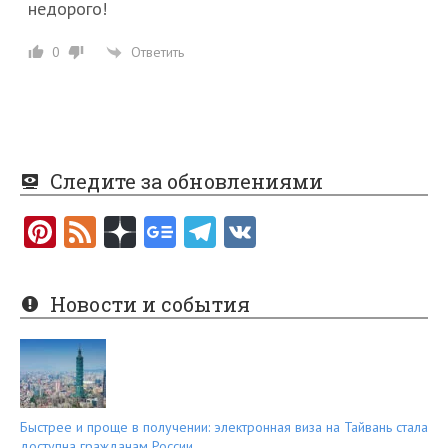
недорого!
Ответить
0
Следите за обновлениями
Pi
F
nt
e
er
e
Новости и события
es
d
t
Быстрее и проще в получении: электронная виза на Тайвань стала
доступна гражданам России