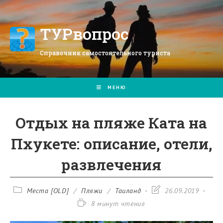
Перейти
к
содержимому
ТУРвопрос
Справочник самостоятельного туриста
МЕНЮ
Отдых на пляже Ката на
Пхукете: описание, отели,
развлечения
Рубрика
Запись
Места [OLD]
/
Пляжи
/
Таиланд
26.09.2019
записи:
изменена:
Время
8 минут чтения
чтения: