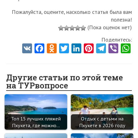
Пожалуйста, оцените, насколько статья была вам
полезна!
(Пока оценок нет)
Поделитесь:
V
Fa
O
T
Li
Pi
Te
Vi
K
ce
d
w
nk
nt
le
b
h
b
n
itt
e
er
gr
er
t
o
o
er
dI
es
a
Другие статьи по этой теме
на ТУРвопросе
o
kl
n
t
m
k
as
sn
ik
Топ 15 лучших пляжей
Отдых с детьми на
i
Пхукета, где можно…
Пхукете в 2026 году