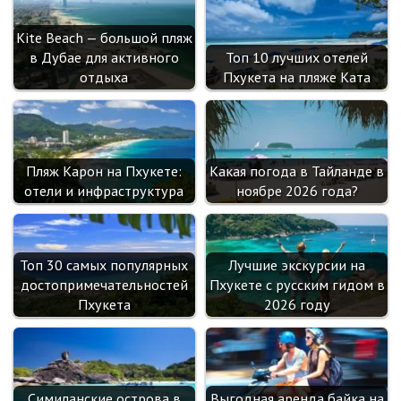
Kite Beach — большой пляж
в Дубае для активного
Топ 10 лучших отелей
отдыха
Пхукета на пляже Ката
Пляж Карон на Пхукете:
Какая погода в Тайланде в
отели и инфраструктура
ноябре 2026 года?
Топ 30 самых популярных
Лучшие экскурсии на
достопримечательностей
Пхукете с русским гидом в
Пхукета
2026 году
Симиланские острова в
Выгодная аренда байка на