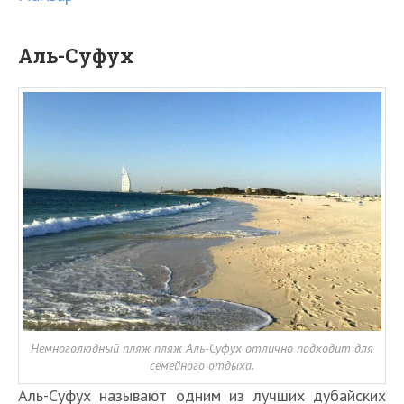
Аль-Суфух
Немноголюдный пляж пляж Аль-Суфух отлично подходит для
семейного отдыха.
Аль-Суфух называют одним из лучших дубайских