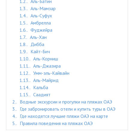
1.2.
Аль-Батин
1.3.
Аль-Мамзар
1.4.
Аль-Суфух
1.5.
Амбрелла
1.6.
Фуджейра
1.7.
Аль-Хан
1.8.
Дибба
1.9.
Кайт-Бич
1.10.
Аль-Корниш
1.11.
Аль-Джазира
1.12.
Умм-эль-Кайвайн
1.13.
Аль-Майрид
1.14.
Кальба
1.15.
Саадият
2.
Водные экскурсии и прогулки на пляжах ОАЭ
3.
Где забронировать отели и купить туры в ОАЭ
4.
Где находятся лучшие пляжи ОАЭ на карте
5.
Правила поведения на пляжах ОАЭ